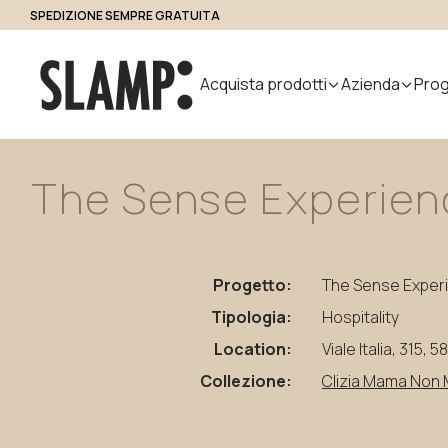
SPEDIZIONE SEMPRE GRATUITA
Accesso Professionisti
Acquista prodotti
Azienda
Prog
The
Sense
Experien
Tutti i prodotti
Chi siamo
Cerca 
Indoor
Handmade
Outdoor
Designer
Nuvem
in Italy
Modular
Progetto:
The Sense Exper
Sospensione
Step Light
System
Da Tavolo
Bollard
Tipologia:
Hospitality
Parete
Applique
Location:
Viale Italia, 315, 
Da Terra
Collezione:
Clizia Mama Non
Plafoniere