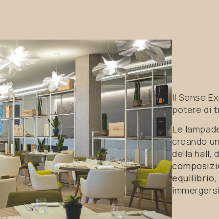
Il Sense Ex
potere di
t
Le lampade
creando un'
della hall,
composizio
equilibrio
,
immergersi