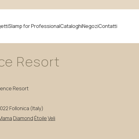
etti
Slamp for Professional
Cataloghi
Negozi
Contatti
ce
Resort
prodotto
Novità
ience Resort
58022 Follonica (Italy)
 Mama
Diamond
Étoile
Veli