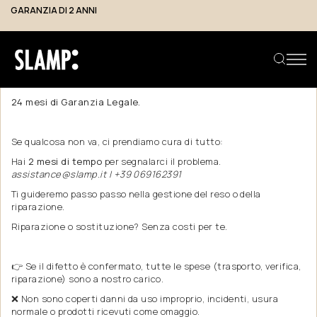
GARANZIA DI 2 ANNI
Garanzia
Acquistare sul nostro sito significa avere la certezza di prodotti
coperti da
24 mesi di Garanzia Legale.
Cerca prodotto
Se qualcosa non va, ci prendiamo cura di tutto:
Hai
2 mesi di tempo
per segnalarci il problema.
assistance@slamp.it | +39 069162391
Ti guideremo passo passo nella gestione del reso o della
riparazione.
Riparazione o sostituzione? Senza costi per te.
👉 Se il difetto è confermato, tutte le spese (trasporto, verifica,
riparazione) sono a nostro carico.
❌ Non sono coperti danni da uso improprio, incidenti, usura
normale o prodotti ricevuti come omaggio.