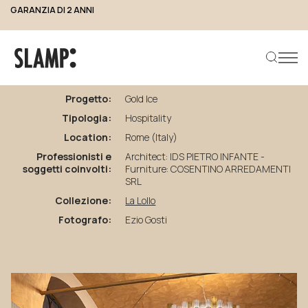
GARANZIA DI 2 ANNI
torna ai progetti
Gold
Ice
Progetto:
Gold Ice
Tipologia:
Hospitality
Cerca prodotto
Location:
Rome (Italy)
Professionisti e
Architect: IDS PIETRO INFANTE -
soggetti coinvolti:
Furniture: COSENTINO ARREDAMENTI
SRL
Collezione:
La Lollo
Fotografo:
Ezio Gosti