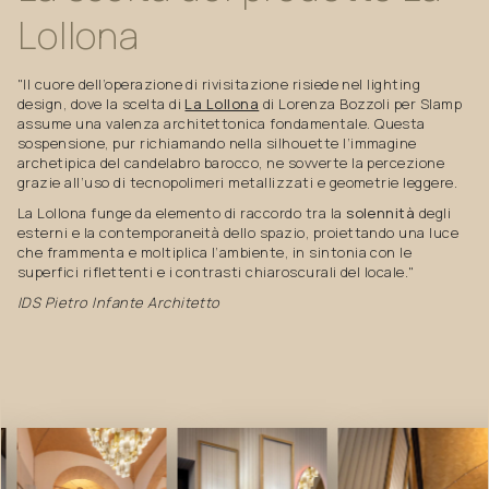
Lollona
"Il cuore dell’operazione di rivisitazione risiede nel lighting
design, dove la scelta di
La Lollona
di Lorenza Bozzoli per Slamp
assume una valenza architettonica fondamentale. Questa
sospensione, pur richiamando nella silhouette l’immagine
archetipica del candelabro barocco, ne sovverte la percezione
grazie all’uso di tecnopolimeri metallizzati e geometrie leggere.
La Lollona funge da elemento di raccordo tra la
solennità
degli
esterni e la contemporaneità dello spazio, proiettando una luce
che frammenta e moltiplica l’ambiente, in sintonia con le
superfici riflettenti e i contrasti chiaroscurali del locale."
IDS Pietro Infante Architetto