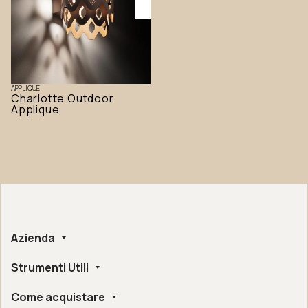
APPLIQUE
Charlotte Outdoor
Applique
Azienda
Strumenti Utili
Chi siamo
Fatto a mano
Come acquistare
Whistleblowing
Certificazioni Etico-Ambientali