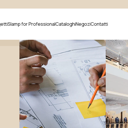
etti
Slamp for Professional
Cataloghi
Negozi
Contatti
prodotto
Novità