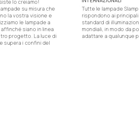
INTERNAZIONALI
siste lo creiamo!
lampade su misura che
Tutte le lampade Slamp
no la vostra visione e
rispondono ai principali
izziamo le lampade a
standard di illuminazio
affinché siano in linea
mondiali, in modo da po
stro progetto. La luce di
adattare a qualunque p
 supera i confini del