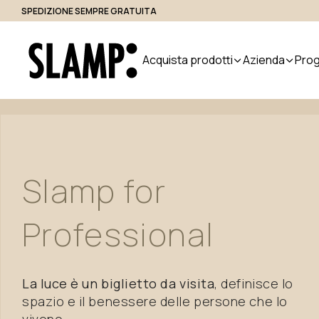
SPEDIZIONE SEMPRE GRATUITA
Accesso Professionisti
Acquista prodotti
Azienda
Prog
Tutti i prodotti
Chi siamo
Cerca 
Indoor
Handmade
Outdoor
Designer
Nuvem
Slamp
for
in Italy
Modular
Sospensione
Step Light
Professional
System
Da Tavolo
Bollard
Parete
Applique
Da Terra
Plafoniere
La luce è un biglietto da visita
, definisce lo
spazio e il benessere delle persone che lo