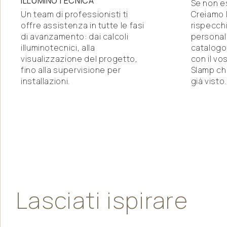
ILLUMINOTECNICA
Se non e
Un team di professionisti ti
Creiamo 
offre assistenza in tutte le fasi
rispecchi
di avanzamento: dai calcoli
personal
illuminotecnici, alla
catalogo 
visualizzazione del progetto,
con il vo
fino alla supervisione per
Slamp che
installazioni.
già visto.
Lasciati
ispirare