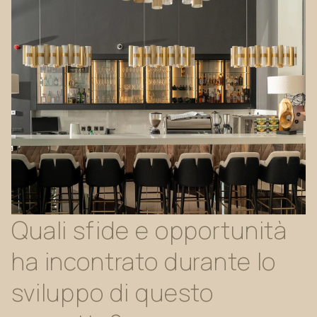
Quali
sfide
e
opportunità
ha
incontrato
durante
lo
sviluppo
di
questo