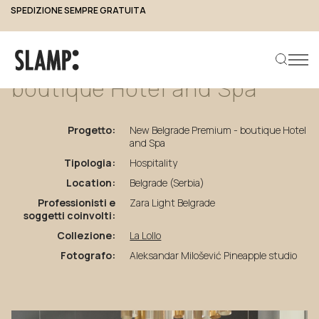
SPEDIZIONE SEMPRE GRATUITA
torna ai progetti
New
Belgrade
Premium
-
boutique
Hotel
and
Spa
Progetto:
New Belgrade Premium - boutique Hotel
Cerca prodotto
and Spa
Tipologia:
Hospitality
Location:
Belgrade (Serbia)
Professionisti e
Zara Light Belgrade
soggetti coinvolti:
Collezione:
La Lollo
Fotografo:
Aleksandar Milošević Pineapple studio