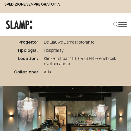
SPEDIZIONE SEMPRE GRATUITA
torna ai progetti
De
Blauwe
Dame
Ristorante
Progetto:
De Blauwe Dame Ristorante
Tipologia:
Hospitality
Cerca prodotto
Location:
Klinkertstraat 110, 6433 PB Hoensbroek
(Netherlands)
Collezione:
Aria