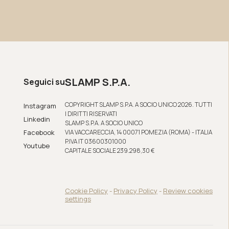
SLAMP S.P.A.
Seguici su
COPYRIGHT SLAMP S.P.A. A SOCIO UNICO 2026. TUTTI
Instagram
I DIRITTI RISERVATI
Linkedin
SLAMP S.P.A. A SOCIO UNICO
Facebook
VIA VACCARECCIA, 14 00071 POMEZIA (ROMA) - ITALIA
P.IVA IT 03600301000
Youtube
CAPITALE SOCIALE 239.298,30 €
Cookie Policy
-
Privacy Policy
-
Review cookies
settings