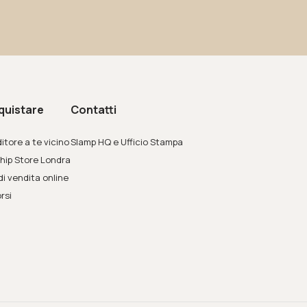
quistare
Contatti
itore a te vicino
Slamp HQ e Ufficio Stampa
hip Store Londra
di vendita online
rsi