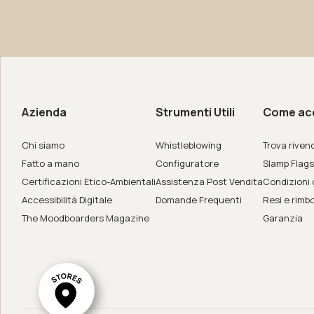
amo
de in Italy
Azienda
Strumenti Utili
Come ac
er
Chi siamo
Whistleblowing
Trova rivend
Fatto a mano
Configuratore
Slamp Flags
Certificazioni Etico-Ambientali
Assistenza Post Vendita
Condizioni 
Accessibilità Digitale
Domande Frequenti
Resi e rimbo
The Moodboarders Magazine
Garanzia
ar System