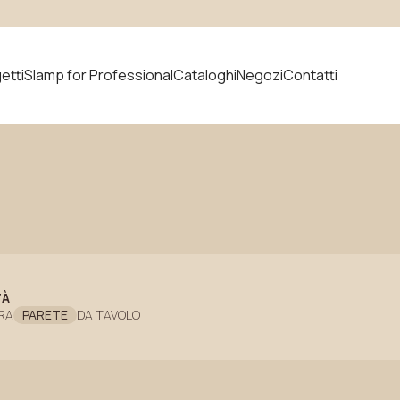
TER!
etti
Slamp for Professional
Cataloghi
Negozi
Contatti
prodotto
Novità
TÀ
RA
PARETE
DA TAVOLO