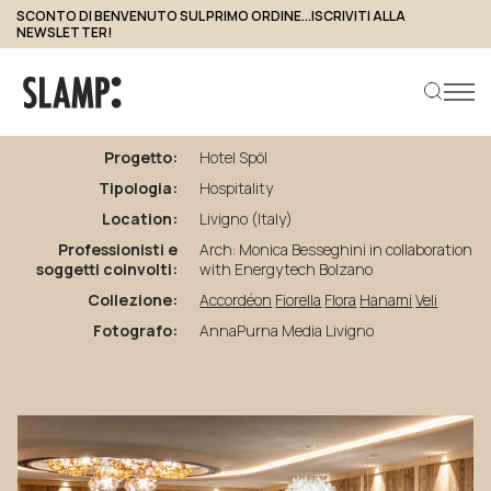
SCONTO DI BENVENUTO SUL PRIMO ORDINE...ISCRIVITI ALLA
NEWSLETTER!
torna ai progetti
Hotel
Spöl
Progetto:
Hotel Spöl
Tipologia:
Hospitality
Cerca prodotto
Location:
Livigno (Italy)
Professionisti e
Arch: Monica Besseghini in collaboration
soggetti coinvolti:
with Energytech Bolzano
Collezione:
Accordéon
Fiorella
Flora
Hanami
Veli
Fotografo:
AnnaPurna Media Livigno