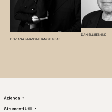
DANIEL LIBESKIND
DORIANA & MASSIMILIANO FUKSAS
Azienda
Strumenti Utili
Chi siamo