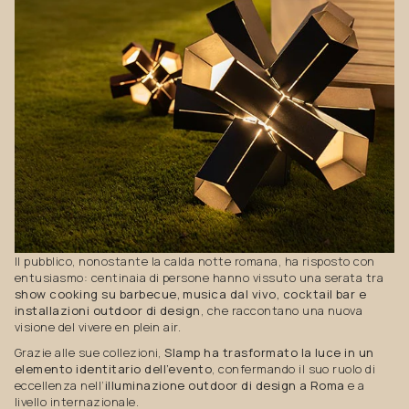
Il pubblico, nonostante la calda notte romana, ha risposto con
entusiasmo: centinaia di persone hanno vissuto una serata tra
show cooking su barbecue, musica dal vivo, cocktail bar e
installazioni outdoor di design
, che raccontano una nuova
visione del vivere en plein air.
Grazie alle sue collezioni,
Slamp ha trasformato la luce in un
elemento identitario dell’evento
, confermando il suo ruolo di
eccellenza nell’
illuminazione outdoor di design a Roma
e a
livello internazionale.