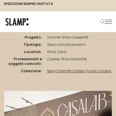
SPEDIZIONE SEMPRE GRATUITA
torna ai progetti
Summer
Show
Casalab38
Progetto:
Summer Show Casalab38
Tipologia:
Spazi culturali ed eventi
Cerca prodotto
Location:
Roma (Italy)
Professionisti e
Casalab 38 by StefanEdil
soggetti coinvolti:
Collezione:
Bang
Charlotte Outdoor
Nuvem Outdoor