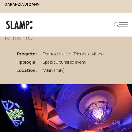
GARANZIA DI 2 ANNI
torna ai progetti
Teatro
dell'arte
-
Triennale
Milano
Progetto:
Teatro dell'arte - Triennale Milano
Cerca prodotto
Tipologia:
Spazi culturali ed eventi
Location:
Milan (Italy)