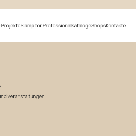
Projekte
Slamp for Professional
Kataloge
Shops
Kontakte
t suchen
Neuheiten
y
 und veranstaltungen