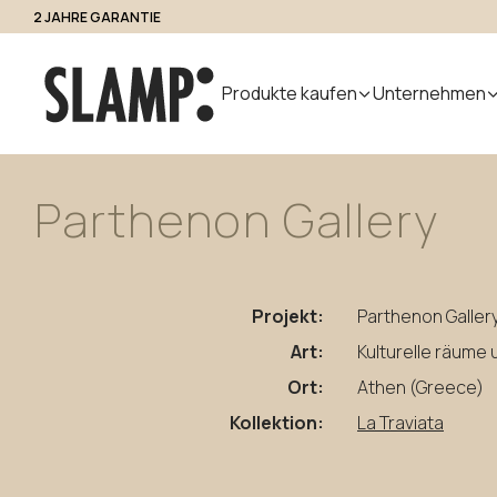
2 JAHRE GARANTIE
Zugang für Fachleute
Produkte kaufen
Unternehmen
Parthenon
Gallery
Alle Produkte
Uebers uns
Produk
Indoor
Handmade
Outdoor
Designer
Nuvem
in Italy
Modular
Projekt:
Parthenon Galler
Pendelleuchten
Step Light
System
Tischleuchten
Pollerleuchte
Art:
Kulturelle räume
Wandleuchten
Wandleuchte
Ort:
Athen (Greece)
Stehleuchten
Kollektion:
La Traviata
Decken