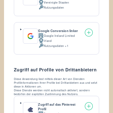
Vereinigte Staaten
Verarbeitungsort:
Nutzungsdaten
Verarbeitete
personenbezogene
Daten:
Google Conversion linker
Google Ireland Limited
Firma:
Irland
Verarbeitungsort:
Nutzungsdaten +1
Verarbeitete
personenbezogene
Daten:
Zugriff auf Profile von Drittanbietern
Diese Anwendung liest mittels dieser Art von Diensten
Profilinformationen Ihrer Profile bei Drittanbietern aus und setzt
diese in Aktionen um.
Diese Dienste werden nicht automatisch aktiviert, sondern
bedürfen der expliziten Zustimmung des Nutzers.
Zugriff auf das Pinterest
Profil