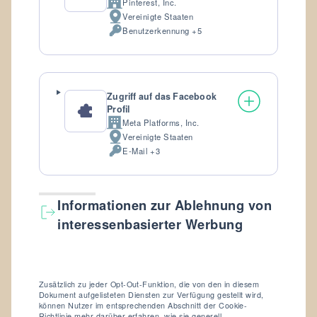
Pinterest, Inc.
Firma:
Vereinigte Staaten
Verarbeitungsort:
Benutzerkennung +5
Verarbeitete
personenbezogene
Daten:
Zugriff auf das Facebook
Profil
Meta Platforms, Inc.
Firma:
Vereinigte Staaten
Verarbeitungsort:
E-Mail +3
Nachgefragte
Bewilligungen:
Informationen zur Ablehnung von
interessenbasierter Werbung
Zusätzlich zu jeder Opt-Out-Funktion, die von den in diesem
Dokument aufgelisteten Diensten zur Verfügung gestellt wird,
können Nutzer im entsprechenden Abschnitt der Cookie-
Richtlinie mehr darüber erfahren, wie sie generell