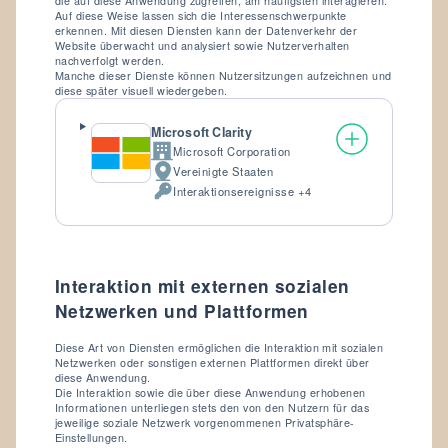
die auf diese Anwendung zugreifen, am häufigsten interagieren.
Auf diese Weise lassen sich die Interessenschwerpunkte
erkennen. Mit diesen Diensten kann der Datenverkehr der
Website überwacht und analysiert sowie Nutzerverhalten
nachverfolgt werden.
Manche dieser Dienste können Nutzersitzungen aufzeichnen und
diese später visuell wiedergeben.
Microsoft Clarity
Microsoft Corporation
Firma:
Vereinigte Staaten
Verarbeitungsort:
Interaktionsereignisse +4
Verarbeitete
personenbezogene
Daten:
Interaktion mit externen sozialen
Netzwerken und Plattformen
Diese Art von Diensten ermöglichen die Interaktion mit sozialen
Netzwerken oder sonstigen externen Plattformen direkt über
diese Anwendung.
Die Interaktion sowie die über diese Anwendung erhobenen
Informationen unterliegen stets den von den Nutzern für das
jeweilige soziale Netzwerk vorgenommenen Privatsphäre-
Einstellungen.