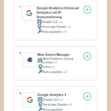
Google Analytics (Universal
Analytics) mit IP-
Anonymisierung
Google LLC +1
Firma:
Vereinigte Staaten +1
Verarbeitungsort:
Nutzungsdaten +1
Verarbeitete
personenbezogene
Daten:
Meta Events Manager
Meta Platforms Ireland
Firma:
Limited +1
Irland +1
Verarbeitungsort:
Nutzungsdaten +1
Verarbeitete
personenbezogene
Daten:
Google Analytics 4
Google LLC +1
Firma:
Vereinigte Staaten +1
Verarbeitungsort:
Nutzungsdaten
Verarbeitete