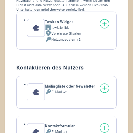
Navigations- und Nutzungsdaten sammeln, wenn Nutzer den
Dienst nicht aktiv verwenden. Außerdem werden Live-Chat-
Unterhaltungen möglicherweise protokolliert.
Tawk.to Widget
tawk.to ltd.
Firma:
Vereinigte Staaten
Verarbeitungsort:
Nutzungsdaten +2
Verarbeitete
personenbezogene
Daten:
Kontaktieren des Nutzers
Mailingliste oder Newsletter
E-Mail +2
Verarbeitete
personenbezogene
Daten:
Kontaktformular
E-Mail +1