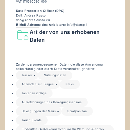
VAT IT03600301000
Data Protection Officer (DPO)
Dott. Andrea Russo
dpo@andrea-russo.eu
E-Mail-Adresse des Anbieters:
info@slamp.it
Art der von uns erhobenen
Daten
Zu den personenbezogenen Daten, die diese Anwendung
selbstständig oder durch Dritte verarbeitet, gehören:
Tracker
Nutzungsdaten
Antworten auf Fragen
Klicks
Tastenanschläge
Aufzeichnungen des Bewegungssensors
Bewegungen der Maus
Scrollposition
Touch Events
Eindeutige Gerätekennzeichnung für Werbung (Google-