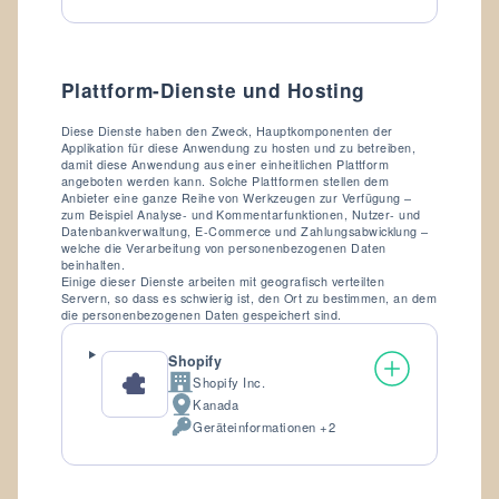
Daten:
Plattform-Dienste und Hosting
Diese Dienste haben den Zweck, Hauptkomponenten der
Applikation für diese Anwendung zu hosten und zu betreiben,
damit diese Anwendung aus einer einheitlichen Plattform
angeboten werden kann. Solche Plattformen stellen dem
Anbieter eine ganze Reihe von Werkzeugen zur Verfügung –
zum Beispiel Analyse- und Kommentarfunktionen, Nutzer- und
Datenbankverwaltung, E-Commerce und Zahlungsabwicklung –
welche die Verarbeitung von personenbezogenen Daten
beinhalten.
Einige dieser Dienste arbeiten mit geografisch verteilten
Servern, so dass es schwierig ist, den Ort zu bestimmen, an dem
die personenbezogenen Daten gespeichert sind.
Shopify
Shopify Inc.
Firma:
Kanada
Verarbeitungsort:
Geräteinformationen +2
Verarbeitete
personenbezogene
Daten: