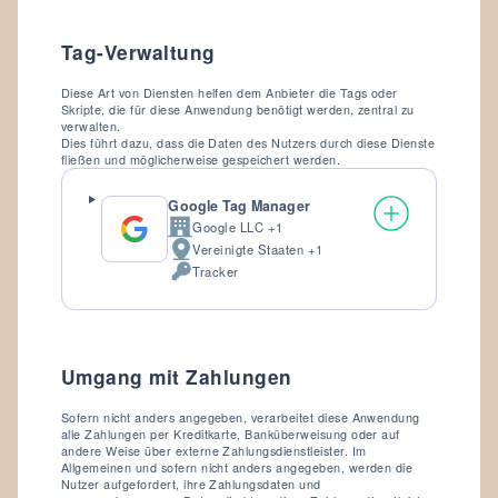
Tag-Verwaltung
Diese Art von Diensten helfen dem Anbieter die Tags oder
Skripte, die für diese Anwendung benötigt werden, zentral zu
verwalten.
Dies führt dazu, dass die Daten des Nutzers durch diese Dienste
fließen und möglicherweise gespeichert werden.
Google Tag Manager
Google LLC +1
Firma:
Vereinigte Staaten +1
Verarbeitungsort:
Tracker
Verarbeitete
personenbezogene
Daten:
Umgang mit Zahlungen
Sofern nicht anders angegeben, verarbeitet diese Anwendung
alle Zahlungen per Kreditkarte, Banküberweisung oder auf
andere Weise über externe Zahlungsdienstleister. Im
Allgemeinen und sofern nicht anders angegeben, werden die
Nutzer aufgefordert, ihre Zahlungsdaten und