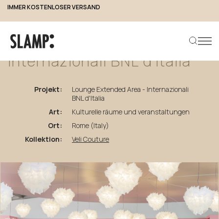
IMMER KOSTENLOSER VERSAND
2 JAHRE GARANTIE
zurück zu den Projekten
Lounge
Extended
Area
-
Internazionali
BNL
d'Italia
Projekt:
Lounge Extended Area - Internazionali
Produkt suchen
BNL d'Italia
Art:
Kulturelle räume und veranstaltungen
Ort:
Rome (Italy)
Kollektion:
Veli Couture