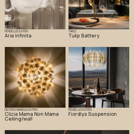
PENDELLEUCHTEN
TABLE
Aria Infinita
Tulip Battery
DECKEN/WANDLEUCHTEN
PENDELLEUCHTEN
Clizia Mama Non Mama
Fiordlys Suspension
Ceiling/wall