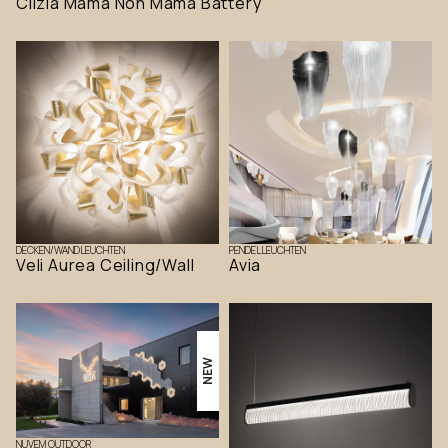
Clizia Mama Non Mama Battery
DECKEN/WANDLEUCHTEN
PENDELLEUCHTEN
Veli Aurea Ceiling/Wall
Avia
NEW
NUVEM OUTDOOR