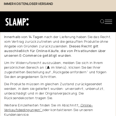
IMMER KOSTENLOSER VERSAND
Rückgabe
und
Rückerstattung
Innerhalb von 14 Tagen
nach der Lieferung haben Sie das Recht,
vom Vertrag zurückzutreten und die gekauften Produkte ohne
Angabe von Gründen zurückzusenden.
Dieses Recht gilt
Produkt suchen
ausschließlich für Online-Käufe, die von Privatkunden über
unseren E-Commerce getätigt wurden.
Um Ihr Widerrufsrecht auszuüben, melden Sie sich in Ihrem
persönlichen Bereich an (👤 im Menü), klicken Sie bei Ihrer
zugestellten Bestellung auf „Rückgabe anfordern“ und folgen
Sie den angegebenen Schritten.
Die Produkte müssen im gleichen Zustand zurückgesendet
werden, in dem sie geliefert wurden: unversehrt, unbenutzt,
unbeschädigt und in der Originalverpackung. Die
Rücksendekosten tragen Sie.
Weitere Einzelheiten finden Sie im Abschnitt
„Online-
Verkaufsbedingungen“
oder kontaktieren Sie unseren
Kundenservice.