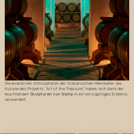
Die evokativen Atmosphären der toskanischen Weinkeller, die
Kulisse des Projekts "Art of the Treasure", haben sich dank der
leuchtenden
Skulpturen von Slamp
in ein einzigartiges Erlebnis
verwandelt.