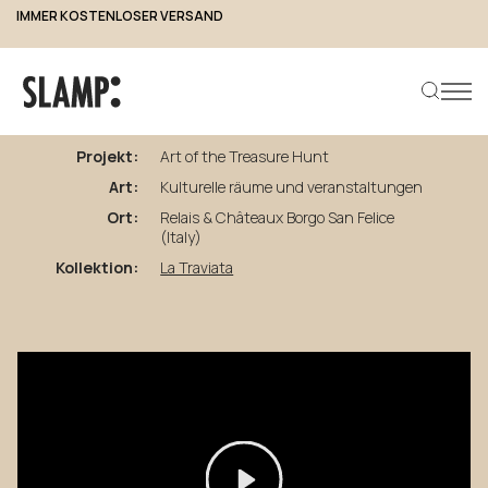
IMMER KOSTENLOSER VERSAND
zurück zu den Projekten
Art
of
the
Treasure
Hunt
Projekt:
Art of the Treasure Hunt
Art:
Kulturelle räume und veranstaltungen
Produkt suchen
Ort:
Relais & Châteaux Borgo San Felice
(Italy)
Kollektion:
La Traviata