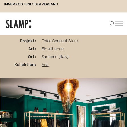
IMMER KOSTENLOSER VERSAND
zurück zu den Projekten
Tofee
Concept
Store
Projekt:
Tofee Concept Store
Art:
Einzelhandel
Produkt suchen
Ort:
Sanremo (Italy)
Kollektion:
Aria