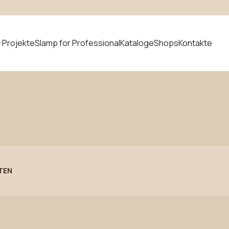
Projekte
Slamp for Professional
Kataloge
Shops
Kontakte
t suchen
Neuheiten
TEN