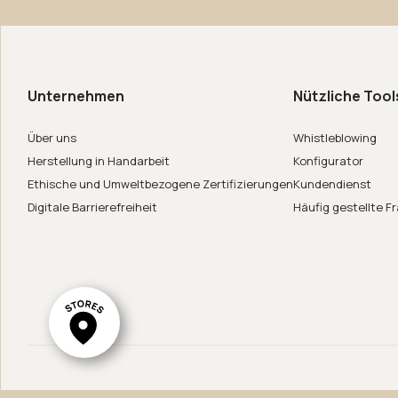
 uns
de in Italy
Unternehmen
Nützliche Tool
er
Über uns
Whistleblowing
Herstellung in Handarbeit
Konfigurator
Ethische und Umweltbezogene Zertifizierungen
Kundendienst
Digitale Barrierefreiheit
Häufig gestellte F
ar System