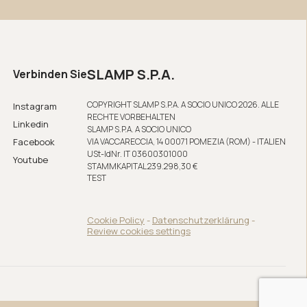
SLAMP S.P.A.
Verbinden Sie
COPYRIGHT SLAMP S.P.A. A SOCIO UNICO 2026. ALLE
Instagram
RECHTE VORBEHALTEN
Linkedin
SLAMP S.P.A. A SOCIO UNICO
Facebook
VIA VACCARECCIA, 14 00071 POMEZIA (ROM) - ITALIEN
USt-IdNr. IT 03600301000
Youtube
STAMMKAPITAL 239.298,30 €
TEST
Cookie Policy
-
Datenschutzerklärung
-
Review cookies settings