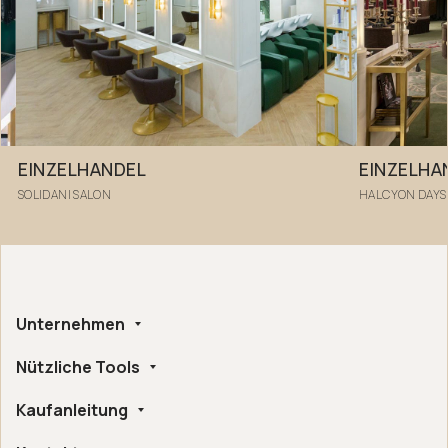
EINZELHANDEL
EINZELHA
SOLIDANI SALON
HALCYON DAYS
Unternehmen
Nützliche Tools
Über uns
Herstellung in Handarbeit
Kaufanleitung
Whistleblowing
Ethische und Umweltbezogene Zertifizierungen
Konfigurator