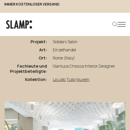
IMMER KOSTENLOSER VERSAND
zurück zu den Projekten
Solidani
Salon
Projekt:
Solidani Salon
Art:
Einzelhandel
Produkt suchen
Ort:
Rome (Italy)
Fachleute und
Gianluca Chiocca Interior Designer
Projektbeteiligte:
Kollektion:
La Lollo
Tulip
Nuvem