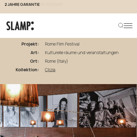
2 JAHRE GARANTIE
zurück zu den Projekten
Rome
Film
Festival
Projekt:
Rome Film Festival
Art:
Kulturelle räume und veranstaltungen
Produkt suchen
Ort:
Rome (Italy)
Kollektion:
Clizia