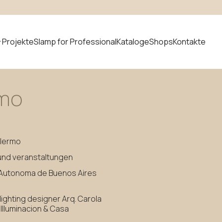
Projekte
Slamp for Professional
Kataloge
Shops
Kontakte
rmo
t suchen
Neuheiten
lermo
 und veranstaltungen
 Autonoma de Buenos Aires
ighting designer Arq. Carola
 Illuminacion & Casa