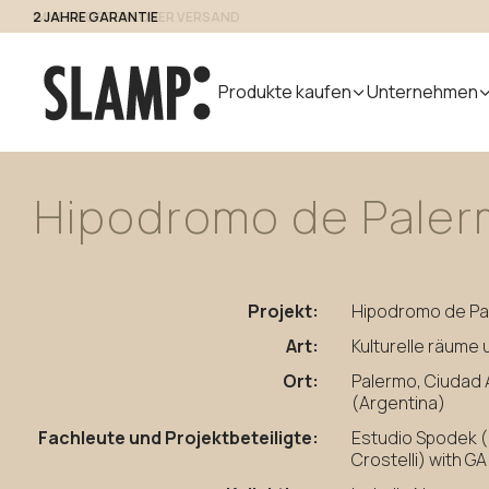
2 JAHRE GARANTIE
Zugang für Fachleute
Produkte kaufen
Unternehmen
Hipodromo
de
Pale
Alle Produkte
Uebers uns
Produk
Indoor
Handmade
Outdoor
Designer
Nuvem
in Italy
Modular
Projekt:
Hipodromo de Pa
Pendelleuchten
Step Light
System
Tischleuchten
Pollerleuchte
Art:
Kulturelle räume
Wandleuchten
Wandleuchte
Ort:
Palermo, Ciudad
Stehleuchten
(Argentina)
Decken
Fachleute und Projektbeteiligte:
Estudio Spodek (l
Crostelli) with GA