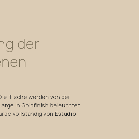
ng
der
enen
 Die Tische werden von der
Large
in Goldfinish beleuchtet.
rde vollständig von
Estudio