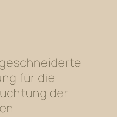
geschneiderte
ung
für
die
euchtung
der
len