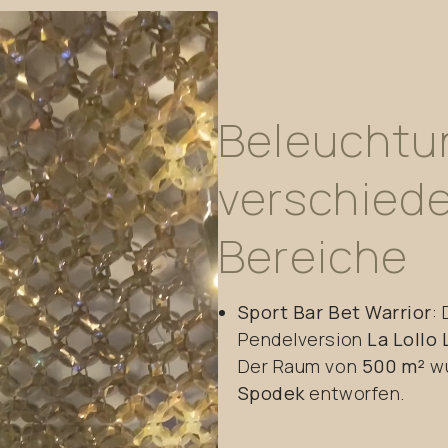
Beleuchtu
verschied
Bereiche
Sport Bar Bet Warrior
:
Pendelversion
La Lollo 
Der Raum von
500 m²
wu
Spodek
entworfen.