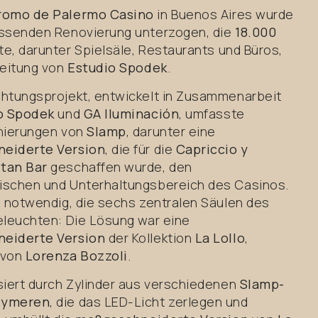
romo de Palermo Casino
in Buenos Aires wurde
ssenden Renovierung unterzogen, die
18.000
e, darunter Spielsäle, Restaurants und Büros,
Leitung von
Estudio Spodek
.
htungsprojekt, entwickelt in Zusammenarbeit
o Spodek
und
GA Iluminación
, umfasste
nierungen von
Slamp
, darunter eine
eiderte Version
, die für die
Capriccio y
tan Bar
geschaffen wurde, den
schen und Unterhaltungsbereich des Casinos.
s notwendig, die sechs zentralen Säulen des
eleuchten: Die Lösung war eine
eiderte Version
der Kollektion
La Lollo
,
 von
Lorenza Bozzoli
.
siert durch Zylinder aus verschiedenen
Slamp-
lymeren
, die das LED-Licht zerlegen und