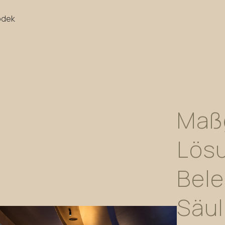
odek
Maß
Lös
Bel
Säu