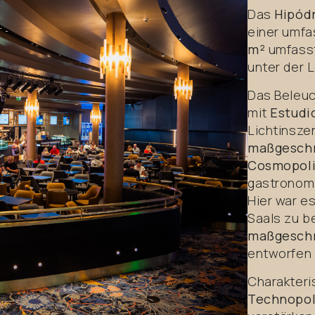
Das
Hipód
einer umfa
m²
umfasst
unter der 
Das Beleuc
mit
Estudi
Lichtinsze
maßgeschn
Cosmopoli
gastronomi
Hier war e
Saals zu b
maßgeschn
entworfen
Charakteri
Technopo