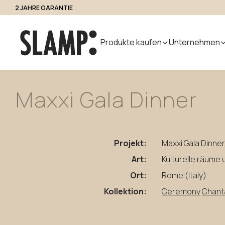
2 JAHRE GARANTIE
Zugang für Fachleute
Produkte kaufen
Unternehmen
Maxxi
Gala
Dinner
Alle Produkte
Uebers uns
Produk
Indoor
Handmade
Outdoor
Designer
Nuvem
in Italy
Modular
Projekt:
Maxxi Gala Dinner
Pendelleuchten
Step Light
System
Tischleuchten
Pollerleuchte
Art:
Kulturelle räume
Wandleuchten
Wandleuchte
Ort:
Rome (Italy)
Stehleuchten
Kollektion:
Ceremony
Chant
Decken