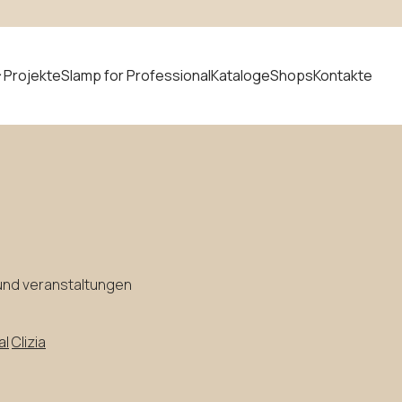
Projekte
Slamp for Professional
Kataloge
Shops
Kontakte
t suchen
Neuheiten
 und veranstaltungen
al
Clizia