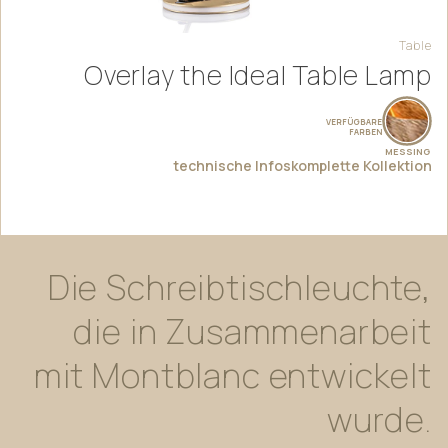
Table
Overlay the Ideal Table Lamp
VERFÜGBARE
FARBEN
MESSING
technische Infos
komplette Kollektion
Die
Schreibtischleuchte,
die
in
Zusammenarbeit
mit
Montblanc
entwickelt
wurde.