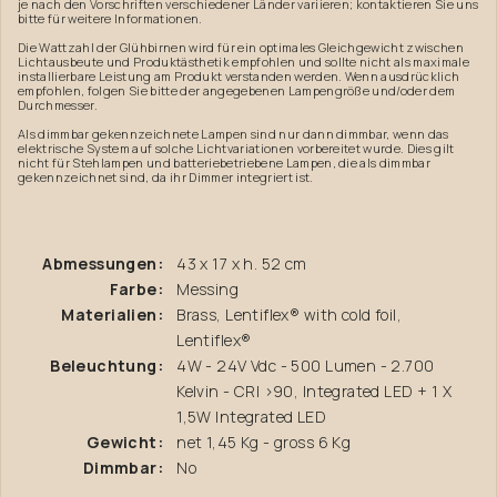
je nach den Vorschriften verschiedener Länder variieren; kontaktieren Sie uns
bitte für weitere Informationen.
Die Wattzahl der Glühbirnen wird für ein optimales Gleichgewicht zwischen
Lichtausbeute und Produktästhetik empfohlen und sollte nicht als maximale
installierbare Leistung am Produkt verstanden werden. Wenn ausdrücklich
empfohlen, folgen Sie bitte der angegebenen Lampengröße und/oder dem
Durchmesser.
Als dimmbar gekennzeichnete Lampen sind nur dann dimmbar, wenn das
elektrische System auf solche Lichtvariationen vorbereitet wurde. Dies gilt
nicht für Stehlampen und batteriebetriebene Lampen, die als dimmbar
gekennzeichnet sind, da ihr Dimmer integriert ist.
Abmessungen:
43 x 17 x h. 52 cm
Farbe:
Messing
Materialien:
Brass, Lentiflex® with cold foil,
Lentiflex®
Beleuchtung:
4W - 24V Vdc - 500 Lumen - 2.700
Kelvin - CRI >90, Integrated LED + 1 X
1,5W Integrated LED
Gewicht:
net 1,45 Kg - gross 6 Kg
Dimmbar:
No