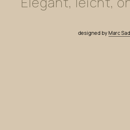
Elegant,
leicht,
on
designed
by
Marc
Sad