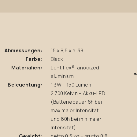
Abmessungen:
15 x 8,5 x h. 38
Farbe:
Black
Materialien:
Lentiflex®, anodized
aluminium
Beleuchtung:
1,3W – 150 Lumen –
2.700 Kelvin – Akku-LED
(Batteriedauer 6h bei
maximaler Intensität
und 60h bei minimaler
Intensität)
Gewicht:
netto 0,5 kg – brutto 0,8