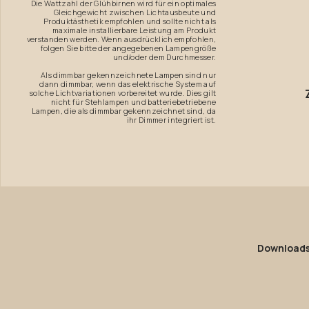
Die Wattzahl der Glühbirnen wird für ein optimales
Gleichgewicht zwischen Lichtausbeute und
Produktästhetik empfohlen und sollte nicht als
maximale installierbare Leistung am Produkt
verstanden werden. Wenn ausdrücklich empfohlen,
folgen Sie bitte der angegebenen Lampengröße
und/oder dem Durchmesser.
Als dimmbar gekennzeichnete Lampen sind nur
dann dimmbar, wenn das elektrische System auf
solche Lichtvariationen vorbereitet wurde. Dies gilt
nicht für Stehlampen und batteriebetriebene
Lampen, die als dimmbar gekennzeichnet sind, da
ihr Dimmer integriert ist.
Download