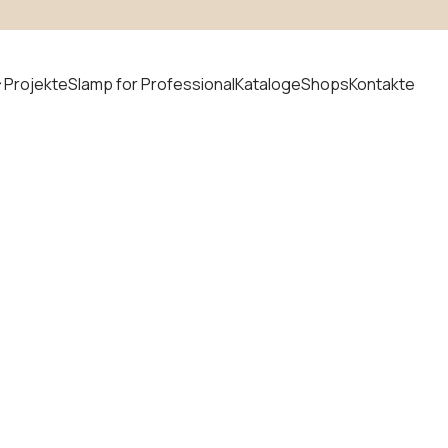
Projekte
Slamp for Professional
Kataloge
Shops
Kontakte
t suchen
uvem
Neuheiten
odular
ystem