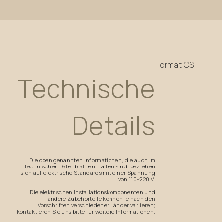
Format
OS
Technische
Details
Die oben genannten Informationen, die auch im
technischen Datenblatt enthalten sind, beziehen
sich auf elektrische Standards mit einer Spannung
von 110-220 V.
Die elektrischen Installationskomponenten und
andere Zubehörteile können je nach den
Vorschriften verschiedener Länder variieren;
kontaktieren Sie uns bitte für weitere Informationen.