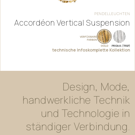
PENDELLEUCHTEN
Accordéon Vertical Suspension
VERFÜGBARE
FARBEN
GOLD
PRISMA (TRSP)
technische Infos
komplette Kollektion
Design,
Mode,
handwerkliche
Technik
und
Technologie
in
ständiger
Verbindung.