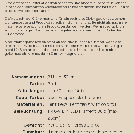
Die elektrischen Installationskomponenten und andere Zubehörteile können
je nach den Vorschriften verschiedener Länder variieren; kontaktieren Sie uns
bitte für weitere Informationen.
Die Wattzahl der Glühbirnen wird für ein optimales Gleichgewicht zwischen
Lichtausbeute und Produktästhetik empfohlen und sollte nicht als maximale
installierbare Leistung am Produkt verstanden werden. Wenn ausdrücklich
empfohlen, folgen Sie bitte der angegebenen Lampengröße und/oder dem
Durchmesser.
Als dimmbar gekennzeichnete Lampen sind nur dann dimmbar, wenn das
elektrische System auf solche Lichtvariationen vorbereitet wurde. Dies gilt
nicht für Stehlampen und batteriebetriebene Lampen, die als dimmbar
gekennzeichnet sind, da ihr Dimmer integriert ist.
Abmessungen:
Ø11 x h. 30 cm
Farbe:
Gold
Kabellänge:
min 30 - max 140 cm
Kabel Farbe:
black wrapped electric wire
Materialien:
Lentiflex®, Lentiflex® with cold foil
Beleuchtung:
1 X 6W E14 LED Filament Bulb (max
Ø5cm)
Gewicht:
net 0,35 Kg - gross 0,6 Kg
Dimmbar:
dimmable bulbs needed, depending on