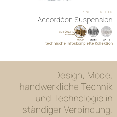
PENDELLEUCHTEN
Accordéon Suspension
VERFÜGBARE
FARBEN
GOLD
SILVER
WHITE
technische Infos
komplette Kollektion
Design,
Mode,
handwerkliche
Technik
und
Technologie
in
ständiger
Verbindung.