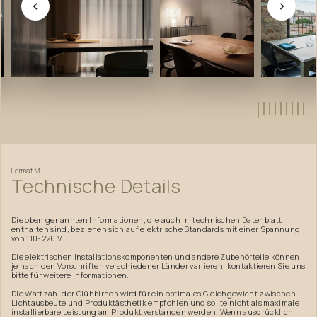
Format
M
Technische
Details
Die oben genannten Informationen, die auch im technischen Datenblatt
enthalten sind, beziehen sich auf elektrische Standards mit einer Spannung
von 110-220 V.
Die elektrischen Installationskomponenten und andere Zubehörteile können
je nach den Vorschriften verschiedener Länder variieren; kontaktieren Sie uns
bitte für weitere Informationen.
Die Wattzahl der Glühbirnen wird für ein optimales Gleichgewicht zwischen
Lichtausbeute und Produktästhetik empfohlen und sollte nicht als maximale
installierbare Leistung am Produkt verstanden werden. Wenn ausdrücklich