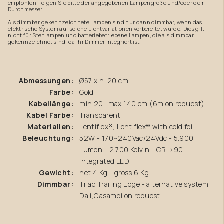
empfohlen, folgen Sie bitte der angegebenen Lampengröße und/oder dem
Durchmesser.
Als dimmbar gekennzeichnete Lampen sind nur dann dimmbar, wenn das
elektrische System auf solche Lichtvariationen vorbereitet wurde. Dies gilt
nicht für Stehlampen und batteriebetriebene Lampen, die als dimmbar
gekennzeichnet sind, da ihr Dimmer integriert ist.
Abmessungen:
Ø57 x h. 20 cm
Farbe:
Gold
Kabellänge:
min 20 -max 140 cm (6m on request)
Kabel Farbe:
Transparent
Materialien:
Lentiflex®, Lentiflex® with cold foil
Beleuchtung:
52W - 170~240Vac/24Vdc - 5.900
Lumen - 2.700 Kelvin - CRI >90,
Integrated LED
Gewicht:
net 4 Kg - gross 6 Kg
Dimmbar:
Triac Trailing Edge - alternative system
Dali,Casambi on request