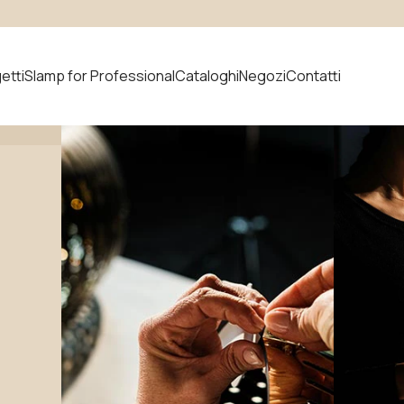
etti
Slamp for Professional
Cataloghi
Negozi
Contatti
prodotto
Novità