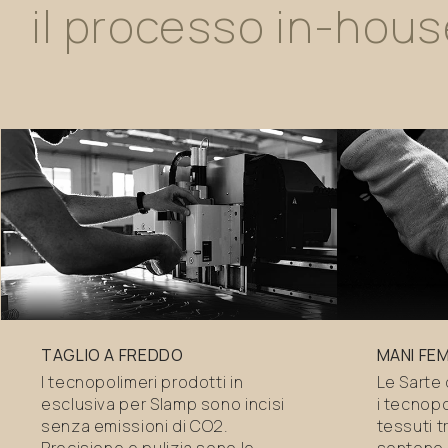
il
processo
in-hous
TAGLIO A FREDDO
MANI FEM
I tecnopolimeri prodotti in
Le Sarte
esclusiva per Slamp sono incisi
i tecnop
senza emissioni di CO2.
tessuti t
Precisione e pulizia sono le
sentono 