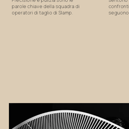
parole chiave della squadra di
confronti
operatori di taglio di Slamp.
seguono 