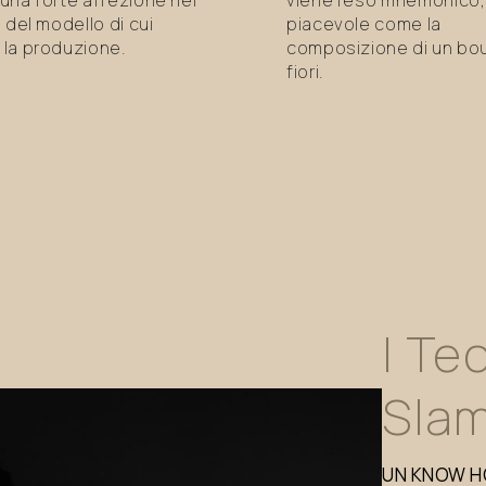
 del modello di cui
piacevole come la
la produzione.
composizione di un bo
fiori.
I
Tec
Sla
UN
KNOW
H