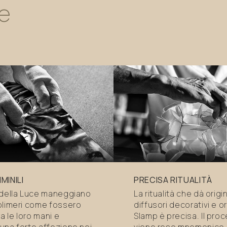
e
MINILI
PRECISA RITUALITÀ
 della Luce maneggiano
La ritualità che dà origi
olimeri come fossero
diffusori decorativi e ori
ra le loro mani e
Slamp è precisa. Il pro
una forte affezione nei
viene reso mnemonico, 