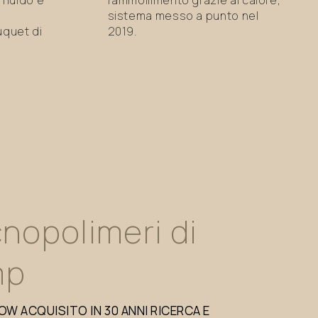
sistema messo a punto nel
uquet di
2019.
nopolimeri
di
mp
OW
ACQUISITO
IN
30
ANNI
RICERCA
E