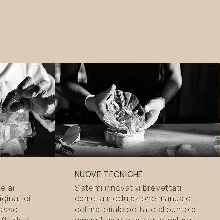
NUOVE TECNICHE
ne ai
Sistemi innovativi brevettati
ginali di
come la modulazione manuale
cesso
del materiale portato al punto di
fluido e
rammollimento grazie al calore,