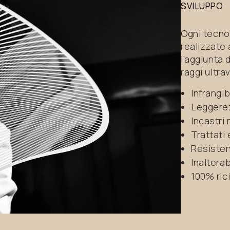
SVILUPPO
Ogni tecno
realizzate 
l’aggiunta d
raggi ultra
Infrangib
Leggere
Incastri
Trattati
Resisten
Inalterab
100% ricic