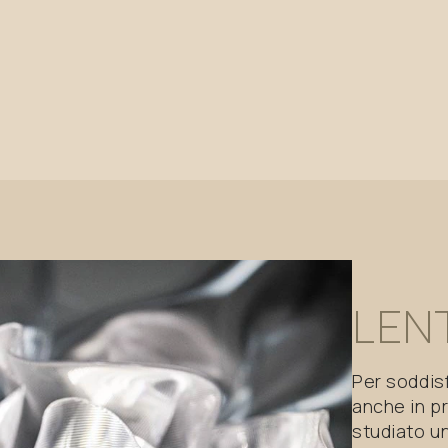
LEN
Per soddis
anche in p
studiato un