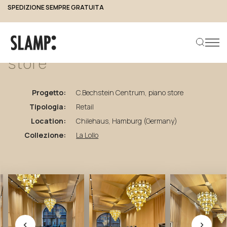
SPEDIZIONE SEMPRE GRATUITA
torna ai progetti
C.Bechstein
Centrum,
piano
store
Progetto:
C.Bechstein Centrum, piano store
Cerca prodotto
Tipologia:
Retail
Location:
Chilehaus, Hamburg (Germany)
Collezione:
La Lollo