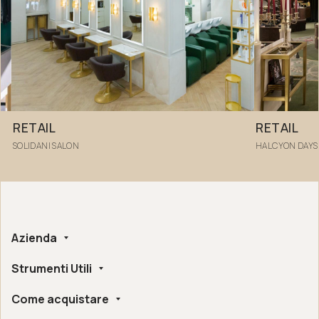
RETAIL
RETAIL
SOLIDANI SALON
HALCYON DAYS
Azienda
Strumenti Utili
Chi siamo
Fatto a mano
Come acquistare
Whistleblowing
Certificazioni Etico-Ambientali