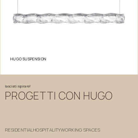
HUGO SUSPENSION
lasciati
ispirare!
PROGETTI
CON
HUGO
RESIDENTIAL
HOSPITALITY
WORKING SPACES