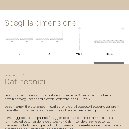
Scegli
la
dimensione
2
3
VRT
HRZ
Dimensioni
HRZ
Dati
tecnici
Le suddette informazioni, riportate anche nella Scheda Tecnica fanno
riferimento agli standard elettrici con tensione 110-220V.
Le componenti elettriche di installazione e altri accessori possono variare in
base alle normative dei vari Paesi, contattaci per avere maggiori informazioni.
Il wattaggio delle lampadine è suggerito per un ottimale balance fra resa
luminosa ed estetica del prodotto e non è da intendersi come potenza
massima installabile sul prodotto. Lì dove esplicitamente suggerito seguire la
dimensione e/o il diametro indicato del bulbo.