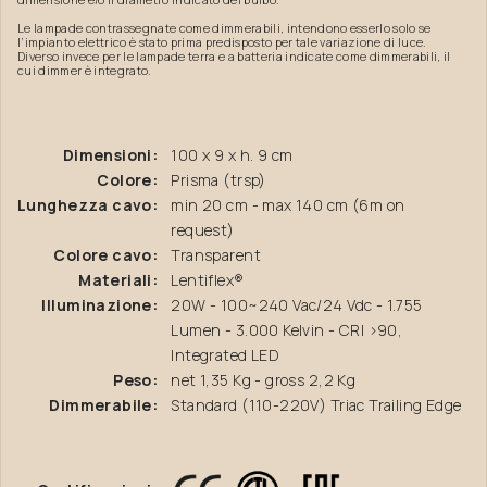
Le lampade contrassegnate come dimmerabili, intendono esserlo solo se
l’impianto elettrico è stato prima predisposto per tale variazione di luce.
Diverso invece per le lampade terra e a batteria indicate come dimmerabili, il
cui dimmer è integrato.
Dimensioni:
100 x 9 x h. 9 cm
Colore:
Prisma (trsp)
Lunghezza cavo:
min 20 cm - max 140 cm (6m on
request)
Colore cavo:
Transparent
Materiali:
Lentiflex®
Illuminazione:
20W - 100~240 Vac/24 Vdc - 1.755
Lumen - 3.000 Kelvin - CRI >90,
Integrated LED
Peso:
net 1,35 Kg - gross 2,2 Kg
Dimmerabile:
Standard (110-220V) Triac Trailing Edge