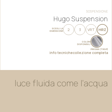
SOSPENSIONE
Hugo Suspension
SCEGLI LA
2
3
VRT
HRZ
DIMENSIONE
COLORI
DISPONIBILI
PRISMA (TRSP)
info tecniche
collezione completa
luce
fluida
come
l'acqua