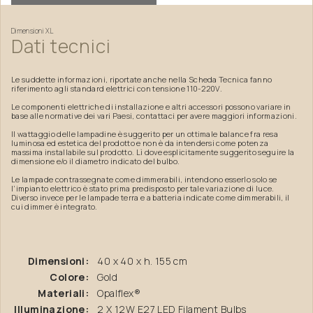
Dimensioni
XL
Dati
tecnici
Le suddette informazioni, riportate anche nella Scheda Tecnica fanno
riferimento agli standard elettrici con tensione 110-220V.
Le componenti elettriche di installazione e altri accessori possono variare in
base alle normative dei vari Paesi, contattaci per avere maggiori informazioni.
Il wattaggio delle lampadine è suggerito per un ottimale balance fra resa
luminosa ed estetica del prodotto e non è da intendersi come potenza
massima installabile sul prodotto. Lì dove esplicitamente suggerito seguire la
dimensione e/o il diametro indicato del bulbo.
Le lampade contrassegnate come dimmerabili, intendono esserlo solo se
l’impianto elettrico è stato prima predisposto per tale variazione di luce.
Diverso invece per le lampade terra e a batteria indicate come dimmerabili, il
cui dimmer è integrato.
Dimensioni:
40 x 40 x h. 155 cm
Colore:
Gold
Materiali:
Opalflex®
Illuminazione:
2 X 12W E27 LED Filament Bulbs