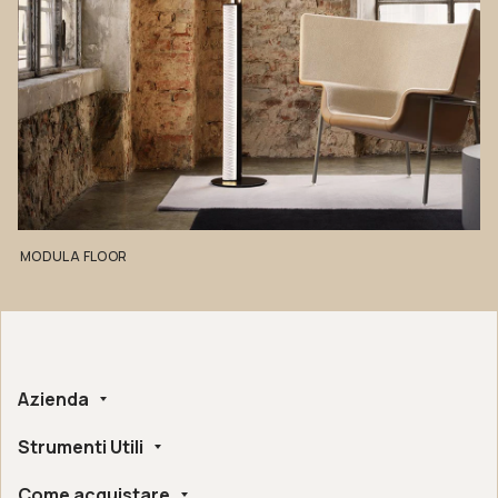
MODULA
FLOOR
Azienda
Strumenti Utili
Chi siamo
Fatto a mano
Come acquistare