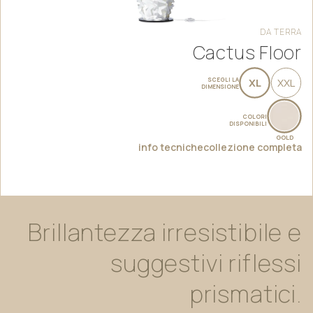
DA
TERRA
Cactus Floor
SCEGLI LA
XL
XXL
DIMENSIONE
COLORI
DISPONIBILI
GOLD
info tecniche
collezione completa
Brillantezza
irresistibile
e
suggestivi
riflessi
prismatici.