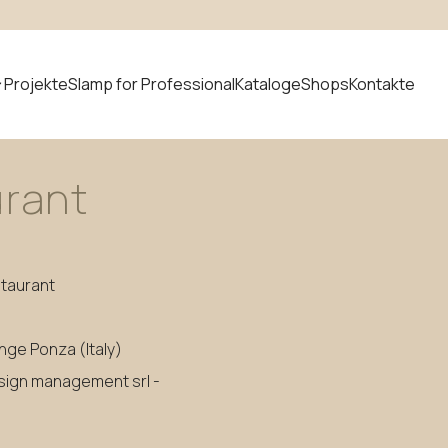
E DEN NEWSLETTER!
Projekte
Slamp for Professional
Kataloge
Shops
Kontakte
rant
t suchen
Neuheiten
taurant
nge Ponza (Italy)
sign management srl -