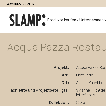
WILLKOMMENSRABATT AUF DIE ERSTE BESTELLUNG...ABONNIEREN SI
Zugang für Fachleute
Produkte kaufen
Unternehmen
Acqua
Pazza
Restau
Alle Produkte
Uebers uns
Produk
Indoor
Handmade
Outdoor
Designer
Nuvem
in Italy
Modular
Projekt:
Acqua Pazza Res
Pendelleuchten
Step Light
System
Tischleuchten
Pollerleuchte
Art:
Hotellerie
Wandleuchten
Wandleuchte
Ort:
Azimut Yacht Lou
Stehleuchten
Fachleute und Projektbeteiligte:
VMarine - +39 de
Decken
Interfiere srl
Kollektion:
Clizia