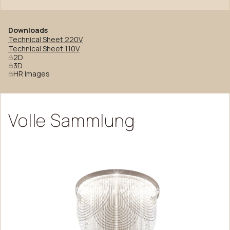
Downloads
Technical Sheet 220V
Technical Sheet 110V
2D
3D
HR Images
Volle
Sammlung