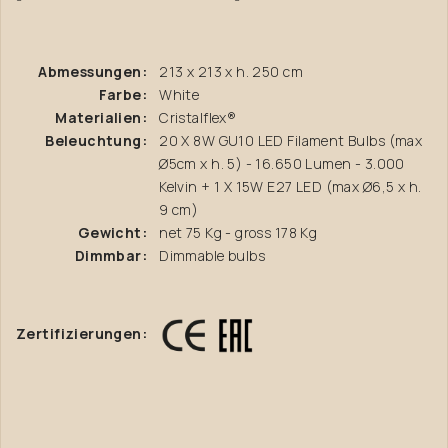
Abmessungen:
213 x 213 x h. 250 cm
Farbe:
White
Materialien:
Cristalflex®
Beleuchtung:
20 X 8W GU10 LED Filament Bulbs (max
Ø5cm x h. 5) - 16.650 Lumen - 3.000
Kelvin + 1 X 15W E27 LED (max Ø6,5 x h.
9 cm)
Gewicht:
net 75 Kg - gross 178 Kg
Dimmbar:
Dimmable bulbs
Zertifizierungen: