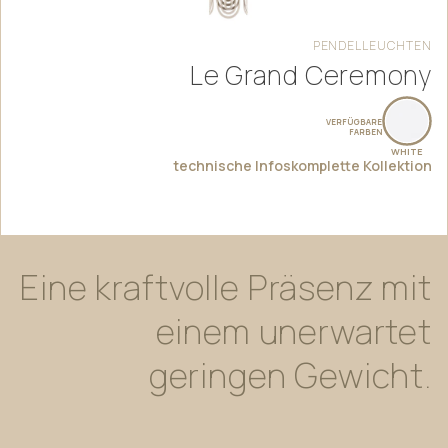
PENDELLEUCHTEN
Le Grand Ceremony
VERFÜGBARE
FARBEN
WHITE
technische Infos
komplette Kollektion
Eine
kraftvolle
Präsenz
mit
einem
unerwartet
geringen
Gewicht.