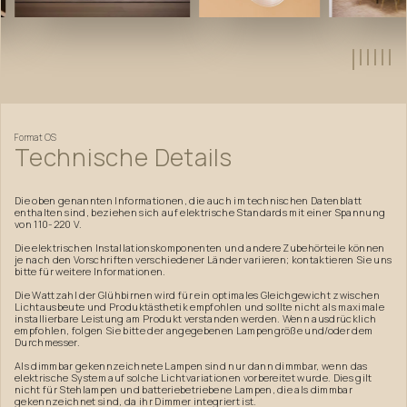
Format
OS
Technische
Details
Die oben genannten Informationen, die auch im technischen Datenblatt
enthalten sind, beziehen sich auf elektrische Standards mit einer Spannung
von 110-220 V.
Die elektrischen Installationskomponenten und andere Zubehörteile können
je nach den Vorschriften verschiedener Länder variieren; kontaktieren Sie uns
bitte für weitere Informationen.
Die Wattzahl der Glühbirnen wird für ein optimales Gleichgewicht zwischen
Lichtausbeute und Produktästhetik empfohlen und sollte nicht als maximale
installierbare Leistung am Produkt verstanden werden. Wenn ausdrücklich
empfohlen, folgen Sie bitte der angegebenen Lampengröße und/oder dem
Durchmesser.
Als dimmbar gekennzeichnete Lampen sind nur dann dimmbar, wenn das
elektrische System auf solche Lichtvariationen vorbereitet wurde. Dies gilt
nicht für Stehlampen und batteriebetriebene Lampen, die als dimmbar
gekennzeichnet sind, da ihr Dimmer integriert ist.