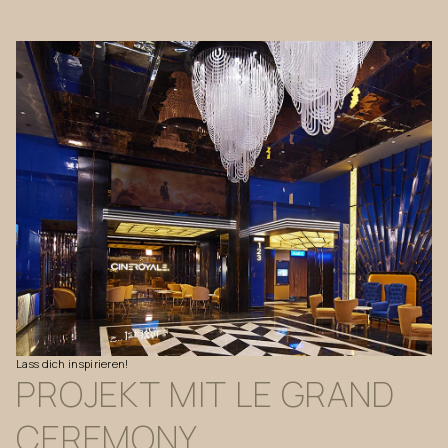
Lass
dich
inspirieren!
PROJEKT
MIT
LE
GRAND
CEREMONY