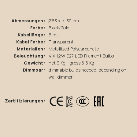
Abmessungen:
Ø63 x h. 30 cm
Farbe:
Black/Gold
Kabellänge:
6 mt
Kabel Farbe:
Transparent
Materialien:
Metallized Polycarbonate
Beleuchtung:
4 X 12W E27 LED Filament Bulbs
Gewicht:
net 3 Kg - gross 5,5 Kg
Dimmbar:
dimmable bulbs needed, depending on
wall dimmer
Zertifizierungen: