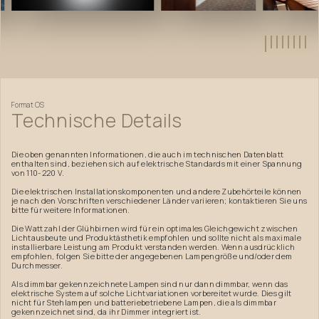
Format
OS
Technische
Details
Die oben genannten Informationen, die auch im technischen Datenblatt
enthalten sind, beziehen sich auf elektrische Standards mit einer Spannung
von 110-220 V.
Die elektrischen Installationskomponenten und andere Zubehörteile können
je nach den Vorschriften verschiedener Länder variieren; kontaktieren Sie uns
bitte für weitere Informationen.
Die Wattzahl der Glühbirnen wird für ein optimales Gleichgewicht zwischen
Lichtausbeute und Produktästhetik empfohlen und sollte nicht als maximale
installierbare Leistung am Produkt verstanden werden. Wenn ausdrücklich
empfohlen, folgen Sie bitte der angegebenen Lampengröße und/oder dem
Durchmesser.
Als dimmbar gekennzeichnete Lampen sind nur dann dimmbar, wenn das
elektrische System auf solche Lichtvariationen vorbereitet wurde. Dies gilt
nicht für Stehlampen und batteriebetriebene Lampen, die als dimmbar
gekennzeichnet sind, da ihr Dimmer integriert ist.