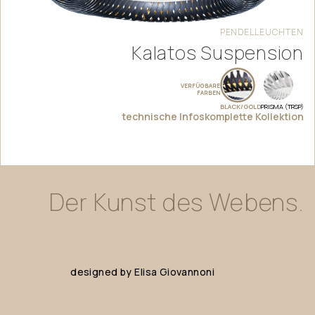
PENDELLEUCHTEN
Kalatos Suspension
VERFÜGBARE
FARBEN
BLACK/GOLD
PRISMA (TRSP)
technische Infos
komplette Kollektion
Der
Kunst
des
Webens.
designed
by
Elisa
Giovannoni