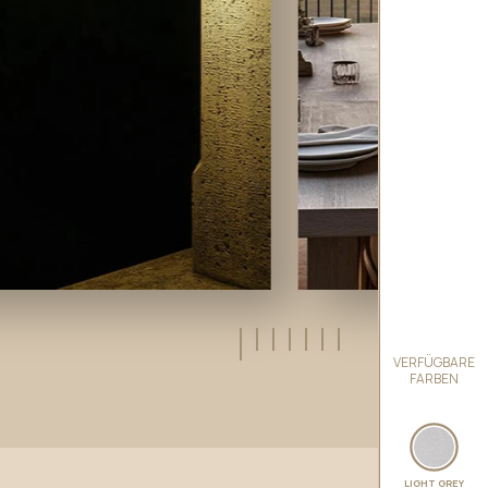
VERFÜGBARE
FARBEN
LIGHT GREY