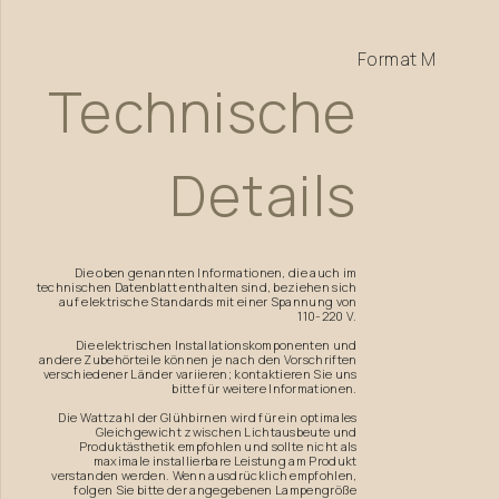
Format
M
Technische
Details
Die oben genannten Informationen, die auch im
technischen Datenblatt enthalten sind, beziehen sich
auf elektrische Standards mit einer Spannung von
110-220 V.
Die elektrischen Installationskomponenten und
andere Zubehörteile können je nach den Vorschriften
verschiedener Länder variieren; kontaktieren Sie uns
bitte für weitere Informationen.
Die Wattzahl der Glühbirnen wird für ein optimales
Gleichgewicht zwischen Lichtausbeute und
Produktästhetik empfohlen und sollte nicht als
maximale installierbare Leistung am Produkt
verstanden werden. Wenn ausdrücklich empfohlen,
folgen Sie bitte der angegebenen Lampengröße