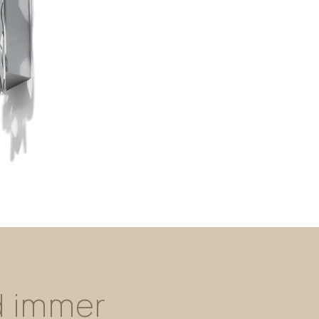
d
immer