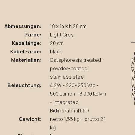
Abmessungen:
18 x 14 x h 28 cm
Farbe:
Light Grey
Kabellänge:
20 cm
Kabel Farbe:
black
Materialien:
Cataphoresis treated-
powder-coated
stainless steel
Beleuchtung:
4.2W - 220~230 Vac -
500 Lumen - 3.000 Kelvin
- Integrated
Bidirectional LED
Gewicht:
netto 1,55 kg – brutto 2,1
kg