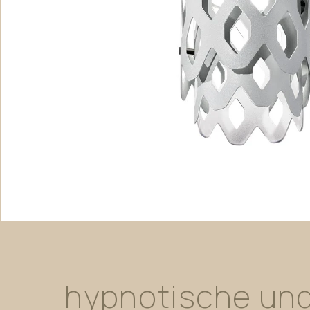
hypnotische
un