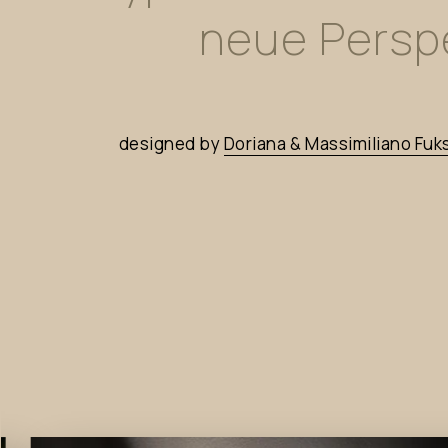
neue
Persp
designed
by
Doriana
&
Massimiliano
Fuk