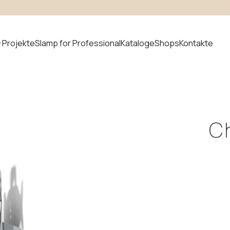
Projekte
Slamp for Professional
Kataloge
Shops
Kontakte
t suchen
C
uvem
Neuheiten
odular
ystem