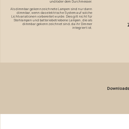
und/oder dem Durchmesser.
Als dimmbar gekennzeichnete Lampen sind nur dann
dimmbar, wenn das elektrische System auf solche
Lichtvariationen vorbereitet wurde. Dies gilt nicht für
Stehlampen und batteriebetriebene Lampen, die als
dimmbar gekennzeichnet sind, da ihr Dimmer
integriert ist.
Download