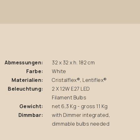
Abmessungen:
32 x 32 x h. 182 cm
Farbe:
White
Materialien:
Cristalflex®, Lentiflex®
Beleuchtung:
2 X 12W E27 LED
Filament Bulbs
Gewicht:
net 6,3 Kg - gross 11 Kg
Dimmbar:
with Dimmer integrated,
dimmable bulbs needed