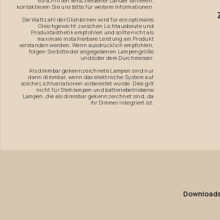
Vorschriften verschiedener Länder variieren;
kontaktieren Sie uns bitte für weitere Informationen.
Die Wattzahl der Glühbirnen wird für ein optimales
Gleichgewicht zwischen Lichtausbeute und
Produktästhetik empfohlen und sollte nicht als
maximale installierbare Leistung am Produkt
verstanden werden. Wenn ausdrücklich empfohlen,
folgen Sie bitte der angegebenen Lampengröße
und/oder dem Durchmesser.
Als dimmbar gekennzeichnete Lampen sind nur
dann dimmbar, wenn das elektrische System auf
solche Lichtvariationen vorbereitet wurde. Dies gilt
nicht für Stehlampen und batteriebetriebene
Lampen, die als dimmbar gekennzeichnet sind, da
ihr Dimmer integriert ist.
Download