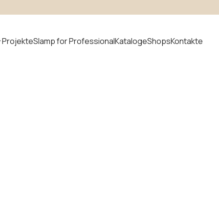
Projekte
Slamp for Professional
Kataloge
Shops
Kontakte
t suchen
uvem
Neuheiten
odular
ystem