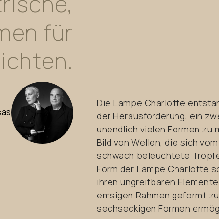
rische,
men
für
ichten.
Die Lampe Charlotte entstand
sas
der Herausforderung, ein z
unendlich vielen Formen zu m
Bild von Wellen, die sich v
schwach beleuchtete Tropfen
Form der Lampe Charlotte sc
ihren ungreifbaren Elemente
emsigen Rahmen geformt zu 
sechseckigen Formen ermögl