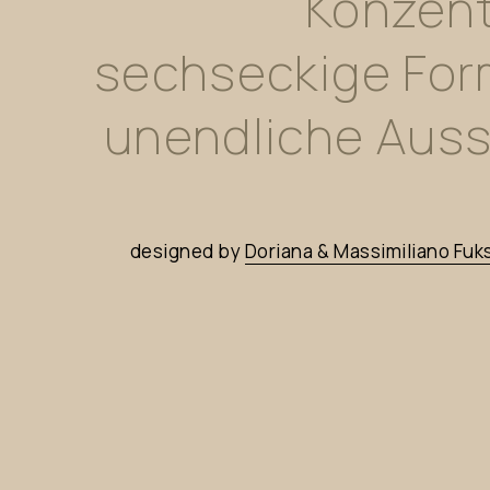
Konzent
sechseckige
For
unendliche
Auss
designed
by
Doriana
&
Massimiliano
Fuk