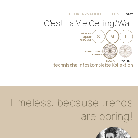
DECKEN/WANDLEUCHTEN
NEW
C'est La Vie Ceiling/Wall
WÄHLEN
S
M
L
SIE DIE
GRÖSSE
VERFÜGBARE
FARBEN
BLACK
WHITE
technische Infos
komplette Kollektion
Timeless,
because
trends
are
boring!