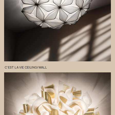
C'EST
LA
VIE
CEILING/WALL