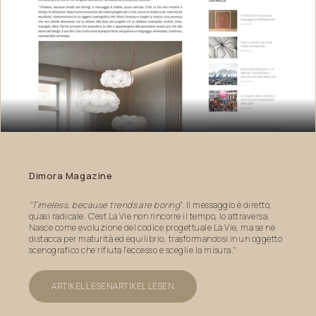
Dimora
Magazine
"Timeless, because trends are boring
”. Il messaggio è diretto,
quasi radicale. C’est La Vie non rincorre il tempo, lo attraversa.
Nasce come evoluzione del codice progettuale La Vie, ma se ne
distacca per maturità ed equilibrio, trasformandosi in un oggetto
scenografico che rifiuta l’eccesso e sceglie la misura."
ARTIKEL LESEN
ARTIKEL LESEN