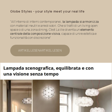
Globe
Styles
-
your
style
meet
your
real
life
"All’interno di interni contemporanei,
la lampada si armonizza
con materiali neutri e arredi sobri. Che si tratti di un living open
space o di una zona dining, C’est La Vie diventa un
elemento
centrale della composizione visiva
, capace di unire estetica e
funzionalità con discrezione"
ARTIKEL LESEN
ARTIKEL LESEN