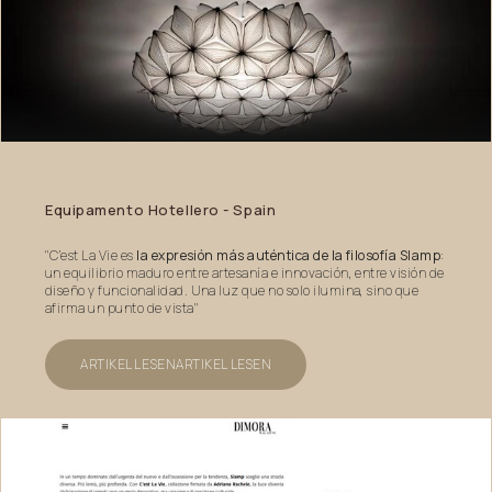
Equipamento
Hotellero
-
Spain
"C’est La Vie es
la expresión más auténtica de la filosofía Slamp
:
un equilibrio maduro entre artesanía e innovación, entre visión de
diseño y funcionalidad. Una luz que no solo ilumina, sino que
afirma un punto de vista"
ARTIKEL LESEN
ARTIKEL LESEN