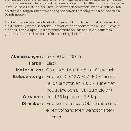
Lichtausbeute und Produktästhetik empfohlen und sollte nicht als maximale
installierbare Leistung am Produkt verstanden werden. Wenn ausdrücklich
empfohlen, folgen Sie bitte der angegebenen Lampengröße und/oder dem
Durchmesser.
Als dimmbar gekennzeichnete Lampen sind nur dann dimmbar, wenn das
elektrische System auf solche Lichtvariationen vorbereitet wurde. Dies gilt
nicht für Stehlampen und batteriebetriebene Lampen, die als dimmbar
gekennzeichnet sind, da ihr Dimmer integriert ist.
Abmessungen:
47 x 50 x h. 19 cm
Farbe:
Black
Materialien:
Opalflex®, Lentiflex® mit Siebdruck
Beleuchtung:
Erfordert 2 x 12W E27 LED Filament
Bulbs (empfohlen 3000K, um einen
neutralweißen Effekt zu erzielen)
Gewicht:
net 1,35 Kg - gross 2,8 Kg
Dimmbar:
Erfordert dimmbare Glühbirnen und
einen vorhandenen Wandschalter-
Dimmer