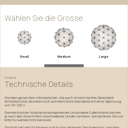
Wählen
Sie
die
Grösse
Small
Medium
Large
Format
M
Technische
Details
Die oben genannten Informationen, die auch im technischen Datenblatt
enthalten sind, beziehen sich auf elektrische Standards mit einer Spannung
von 110-220 V.
Die elektrischen Installationskomponenten und andere Zubehörteile können
je nach den Vorschriften verschiedener Länder variieren; kontaktieren Sie uns
bitte für weitere Informationen.
Die Wattzahl der Glühbirnen wird für ein optimales Gleichgewicht zwischen