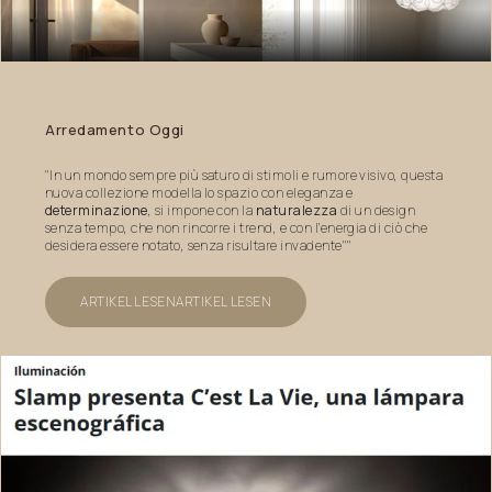
Arredamento
Oggi
"In un mondo sempre più saturo di stimoli e rumore visivo, questa
nuova collezione modella lo spazio con eleganza e
determinazione
, si impone con la
naturalezza
di un design
senza tempo, che non rincorre i trend, e con l’energia di ciò che
desidera essere notato, senza risultare invadente""
ARTIKEL LESEN
ARTIKEL LESEN