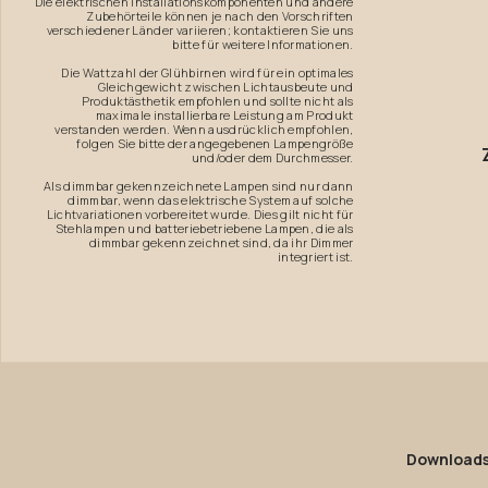
Die elektrischen Installationskomponenten und andere
Zubehörteile können je nach den Vorschriften
verschiedener Länder variieren; kontaktieren Sie uns
bitte für weitere Informationen.
Die Wattzahl der Glühbirnen wird für ein optimales
Gleichgewicht zwischen Lichtausbeute und
Produktästhetik empfohlen und sollte nicht als
maximale installierbare Leistung am Produkt
verstanden werden. Wenn ausdrücklich empfohlen,
folgen Sie bitte der angegebenen Lampengröße
und/oder dem Durchmesser.
Als dimmbar gekennzeichnete Lampen sind nur dann
dimmbar, wenn das elektrische System auf solche
Lichtvariationen vorbereitet wurde. Dies gilt nicht für
Stehlampen und batteriebetriebene Lampen, die als
dimmbar gekennzeichnet sind, da ihr Dimmer
integriert ist.
Download