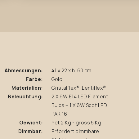
Abmessungen:
41 x 22 x h. 60 cm
Farbe:
Gold
Materialien:
Cristalflex®, Lentiflex®
Beleuchtung:
2 X 6W E14 LED Filament
Bulbs + 1 X 6W Spot LED
PAR 16
Gewicht:
net 2 Kg - gross 5 Kg
Dimmbar:
Erfordert dimmbare