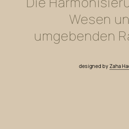
Die
Harmonisier
Wesen
u
umgebenden
R
designed
by
Zaha
Ha