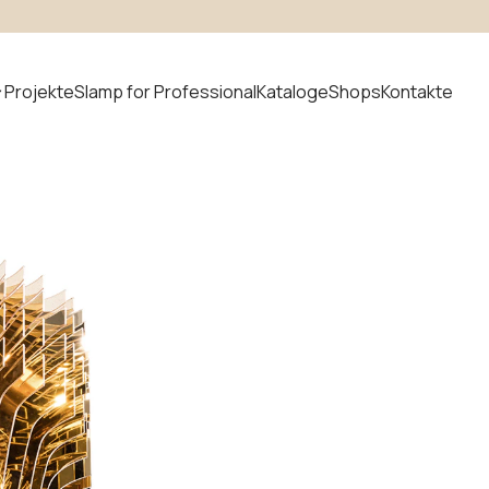
Projekte
Slamp for Professional
Kataloge
Shops
Kontakte
t suchen
uvem
Neuheiten
odular
ystem