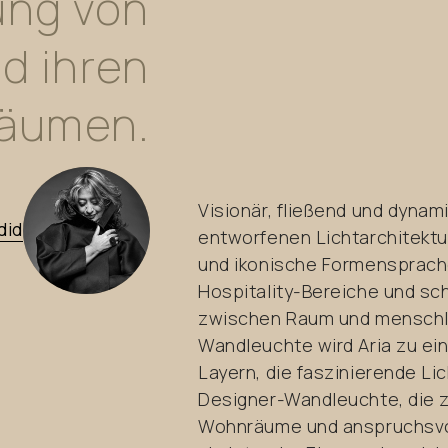
ung
von
nd
ihren
äumen.
Visionär, fließend und dynam
did
entworfenen Lichtarchitektu
und ikonische Formensprache
Hospitality-Bereiche und sc
zwischen Raum und menschli
Wandleuchte wird Aria zu ei
Layern, die faszinierende Li
Designer-Wandleuchte, die z
Wohnräume und anspruchsvol