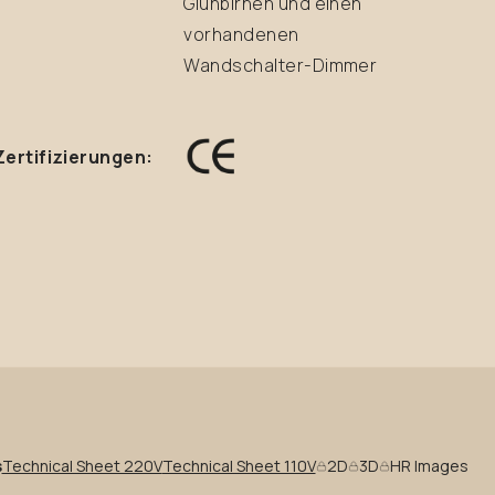
Glühbirnen und einen
vorhandenen
Wandschalter-Dimmer
Zertifizierungen:
s
Technical Sheet 220V
Technical Sheet 110V
2D
3D
HR Images