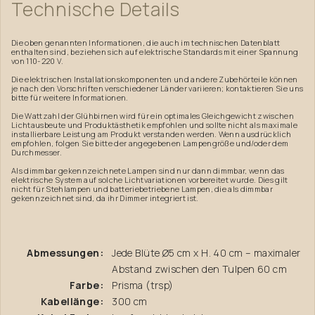
Technische
Details
Die oben genannten Informationen, die auch im technischen Datenblatt
enthalten sind, beziehen sich auf elektrische Standards mit einer Spannung
von 110-220 V.
Die elektrischen Installationskomponenten und andere Zubehörteile können
je nach den Vorschriften verschiedener Länder variieren; kontaktieren Sie uns
bitte für weitere Informationen.
Die Wattzahl der Glühbirnen wird für ein optimales Gleichgewicht zwischen
Lichtausbeute und Produktästhetik empfohlen und sollte nicht als maximale
installierbare Leistung am Produkt verstanden werden. Wenn ausdrücklich
empfohlen, folgen Sie bitte der angegebenen Lampengröße und/oder dem
Durchmesser.
Als dimmbar gekennzeichnete Lampen sind nur dann dimmbar, wenn das
elektrische System auf solche Lichtvariationen vorbereitet wurde. Dies gilt
nicht für Stehlampen und batteriebetriebene Lampen, die als dimmbar
gekennzeichnet sind, da ihr Dimmer integriert ist.
Abmessungen:
Jede Blüte Ø5 cm x H. 40 cm – maximaler
Abstand zwischen den Tulpen 60 cm
Farbe:
Prisma (trsp)
Kabellänge:
300 cm