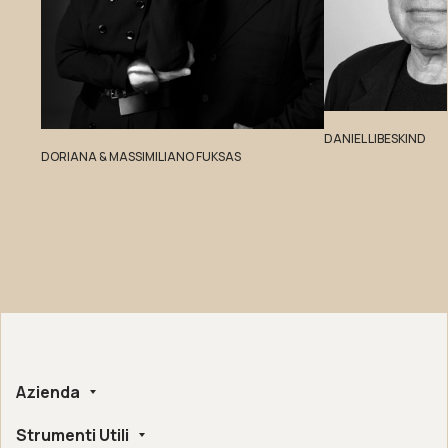
DANIEL LIBESKIND
DORIANA & MASSIMILIANO FUKSAS
Azienda
Strumenti Utili
Chi siamo