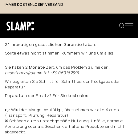
IMMER KOSTENLOSER VERSAND
Garantie
Ein Kauf auf unserer Website bedeutet, dass Sie die Sicherheit
einer
24-monatigen gesetzlichen Garantie
haben.
Sollte etwas nicht stimmen, kümmern wir uns um alles:
Produkt suchen
Sie haben
2 Monate
Zeit, um das Problem zu melden.
assistance@slamp.it | +39 069162391
Wir begleiten Sie Schritt für Schritt bei der Rückgabe oder
Reparatur.
Reparatur oder Ersatz?
Für Sie kostenlos.
👉 Wird der Mangel bestätigt, übernehmen wir alle Kosten
(Transport, Prüfung, Reparatur).
❌ Schäden durch unsachgemäße Nutzung, Unfälle, normale
Abnutzung oder als Geschenk erhaltene Produkte sind nicht
abgedeckt.