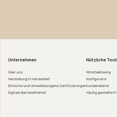
 uns
de in Italy
Unternehmen
Nützliche Tool
er
Über uns
Whistleblowing
Herstellung in Handarbeit
Konfigurator
Ethische und Umweltbezogene Zertifizierungen
Kundendienst
Digitale Barrierefreiheit
Häufig gestellte F
ar System