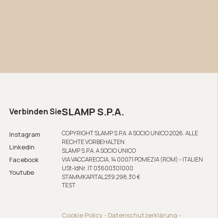
SLAMP S.P.A.
Verbinden Sie
COPYRIGHT SLAMP S.P.A. A SOCIO UNICO 2026. ALLE
Instagram
RECHTE VORBEHALTEN
Linkedin
SLAMP S.P.A. A SOCIO UNICO
Facebook
VIA VACCARECCIA, 14 00071 POMEZIA (ROM) - ITALIEN
USt-IdNr. IT 03600301000
Youtube
STAMMKAPITAL 239.298,30 €
TEST
Cookie Policy
-
Datenschutzerklärung
-