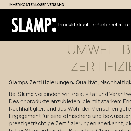
IMMER KOSTENLOSER VERSAND
Zugang für Fachleute
Produkte kaufen
Unternehmen
ETHI
UMWELTB
Alle Produkte
Uebers uns
ZERTIFIZ
Produk
Indoor
Handmade
Outdoor
Designer
Nuvem
in Italy
Modular
Slamps Zertifizierungen: Qualität, Nachhaltigk
Pendelleuchten
Step Light
System
Tischleuchten
Pollerleuchte
Bei Slamp verbinden wir Kreativität und Verantw
Wandleuchten
Wandleuchte
Designprodukte anzubieten, die mit starkem En
Stehleuchten
Nachhaltigkeit und das Wohl der Menschen gefe
Decken
Engagement für eine ethischere und bewusstere
prestigeträchtige Zertifizierungen anerkannt, d
hoher Standards in den Bereichen Chancengleic