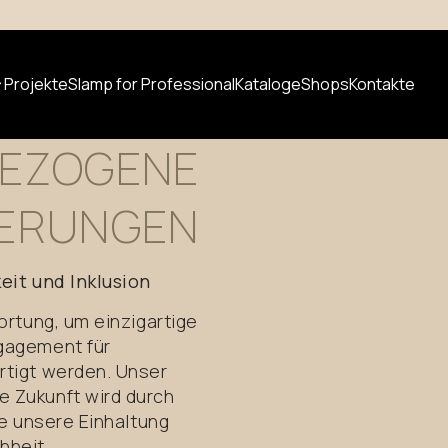
Projekte
Slamp for Professional
Kataloge
Shops
Kontakte
SCHE
UND
EZOGENE
IERUNGEN
t suchen
Neuheiten
eit und Inklusion
ortung, um einzigartige
gagement für
rtigt werden. Unser
 Zukunft wird durch
ie unsere Einhaltung
hheit,