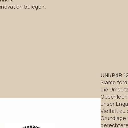
novation belegen.
UNI/PdR 12
Slamp förde
die Umsetz
Geschlecht
unser Enga
Vielfalt z
Grundlage 
gerechtere