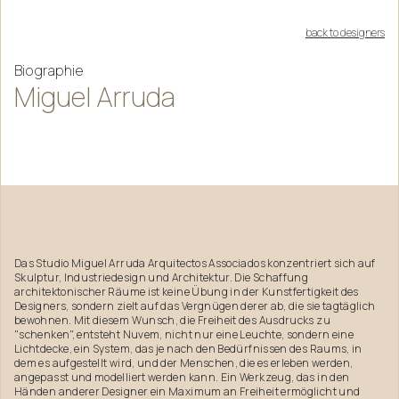
back to designers
Biographie
Miguel
Arruda
Das Studio Miguel Arruda Arquitectos Associados konzentriert sich auf
Skulptur, Industriedesign und Architektur. Die Schaffung
architektonischer Räume ist keine Übung in der Kunstfertigkeit des
Designers, sondern zielt auf das Vergnügen derer ab, die sie tagtäglich
bewohnen. Mit diesem Wunsch, die Freiheit des Ausdrucks zu
"schenken", entsteht Nuvem, nicht nur eine Leuchte, sondern eine
Lichtdecke, ein System, das je nach den Bedürfnissen des Raums, in
dem es aufgestellt wird, und der Menschen, die es erleben werden,
angepasst und modelliert werden kann. Ein Werkzeug, das in den
Händen anderer Designer ein Maximum an Freiheit ermöglicht und