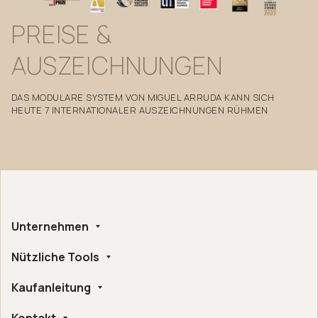
PREISE
&
AUSZEICHNUNGEN
DAS MODULARE SYSTEM VON MIGUEL ARRUDA KANN SICH
HEUTE 7 INTERNATIONALER AUSZEICHNUNGEN RÜHMEN
Unternehmen
Nützliche Tools
Über uns
Herstellung in Handarbeit
Kaufanleitung
Whistleblowing
Ethische und Umweltbezogene Zertifizierungen
Konfigurator
Digitale Barrierefreiheit