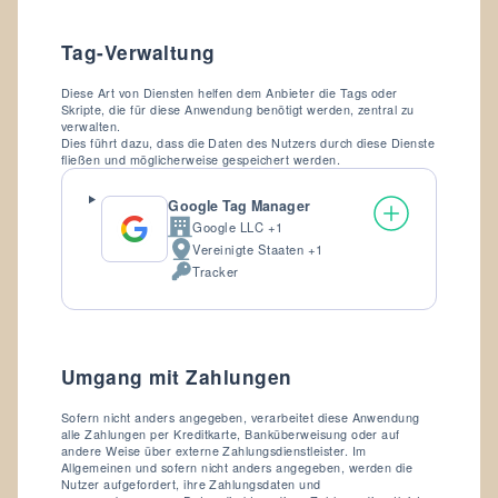
Tag-Verwaltung
Diese Art von Diensten helfen dem Anbieter die Tags oder
Skripte, die für diese Anwendung benötigt werden, zentral zu
verwalten.
Dies führt dazu, dass die Daten des Nutzers durch diese Dienste
fließen und möglicherweise gespeichert werden.
Google Tag Manager
Google LLC +1
Firma:
Vereinigte Staaten +1
Verarbeitungsort:
Tracker
Verarbeitete
personenbezogene
Daten:
Umgang mit Zahlungen
Sofern nicht anders angegeben, verarbeitet diese Anwendung
alle Zahlungen per Kreditkarte, Banküberweisung oder auf
andere Weise über externe Zahlungsdienstleister. Im
Allgemeinen und sofern nicht anders angegeben, werden die
Nutzer aufgefordert, ihre Zahlungsdaten und