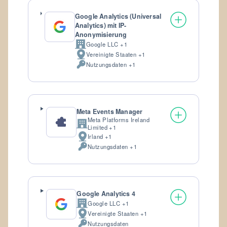
Google Analytics (Universal
Analytics) mit IP-
Anonymisierung
Google LLC +1
Firma:
Vereinigte Staaten +1
Verarbeitungsort:
Nutzungsdaten +1
Verarbeitete
personenbezogene
Daten:
Meta Events Manager
Meta Platforms Ireland
Firma:
Limited +1
Irland +1
Verarbeitungsort:
Nutzungsdaten +1
Verarbeitete
personenbezogene
Daten:
Google Analytics 4
Google LLC +1
Firma:
Vereinigte Staaten +1
Verarbeitungsort:
Nutzungsdaten
Verarbeitete