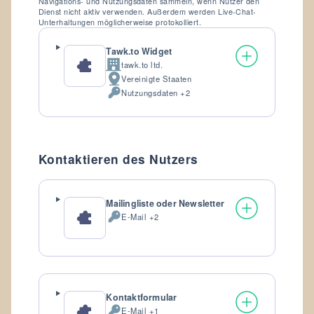
Navigations- und Nutzungsdaten sammeln, wenn Nutzer den
Dienst nicht aktiv verwenden. Außerdem werden Live-Chat-
Unterhaltungen möglicherweise protokolliert.
Tawk.to Widget
tawk.to ltd.
Firma:
Vereinigte Staaten
Verarbeitungsort:
Nutzungsdaten +2
Verarbeitete
personenbezogene
Daten:
Kontaktieren des Nutzers
Mailingliste oder Newsletter
E-Mail +2
Verarbeitete
personenbezogene
Daten:
Kontaktformular
E-Mail +1