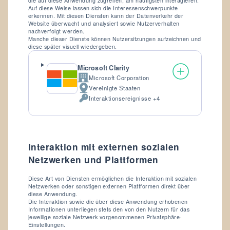
die auf diese Anwendung zugreifen, am häufigsten interagieren.
Auf diese Weise lassen sich die Interessenschwerpunkte
erkennen. Mit diesen Diensten kann der Datenverkehr der
Website überwacht und analysiert sowie Nutzerverhalten
nachverfolgt werden.
Manche dieser Dienste können Nutzersitzungen aufzeichnen und
diese später visuell wiedergeben.
Microsoft Clarity
Microsoft Corporation
Firma:
Vereinigte Staaten
Verarbeitungsort:
Interaktionsereignisse +4
Verarbeitete
personenbezogene
Daten:
Interaktion mit externen sozialen
Netzwerken und Plattformen
Diese Art von Diensten ermöglichen die Interaktion mit sozialen
Netzwerken oder sonstigen externen Plattformen direkt über
diese Anwendung.
Die Interaktion sowie die über diese Anwendung erhobenen
Informationen unterliegen stets den von den Nutzern für das
jeweilige soziale Netzwerk vorgenommenen Privatsphäre-
Einstellungen.