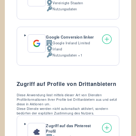
Vereinigte Staaten
Verarbeitungsort:
Nutzungsdaten
Verarbeitete
personenbezogene
Daten:
Google Conversion linker
Google Ireland Limited
Firma:
Irland
Verarbeitungsort:
Nutzungsdaten +1
Verarbeitete
personenbezogene
Daten:
Zugriff auf Profile von Drittanbietern
Diese Anwendung liest mittels dieser Art von Diensten
Profilinformationen Ihrer Profile bei Drittanbietern aus und setzt
diese in Aktionen um.
Diese Dienste werden nicht automatisch aktiviert, sondern
bedürfen der expliziten Zustimmung des Nutzers.
Zugriff auf das Pinterest
Profil