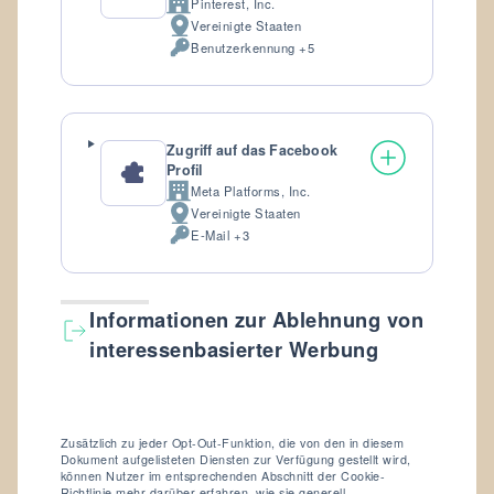
Pinterest, Inc.
Firma:
Vereinigte Staaten
Verarbeitungsort:
Benutzerkennung +5
Verarbeitete
personenbezogene
Daten:
Zugriff auf das Facebook
Profil
Meta Platforms, Inc.
Firma:
Vereinigte Staaten
Verarbeitungsort:
E-Mail +3
Nachgefragte
Bewilligungen:
Informationen zur Ablehnung von
interessenbasierter Werbung
Zusätzlich zu jeder Opt-Out-Funktion, die von den in diesem
Dokument aufgelisteten Diensten zur Verfügung gestellt wird,
können Nutzer im entsprechenden Abschnitt der Cookie-
Richtlinie mehr darüber erfahren, wie sie generell