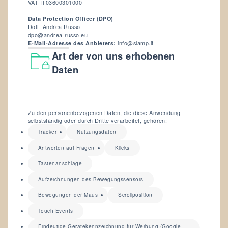
VAT IT03600301000
Data Protection Officer (DPO)
Dott. Andrea Russo
dpo@andrea-russo.eu
E-Mail-Adresse des Anbieters:
info@slamp.it
Art der von uns erhobenen
Daten
Zu den personenbezogenen Daten, die diese Anwendung
selbstständig oder durch Dritte verarbeitet, gehören:
Tracker
Nutzungsdaten
Antworten auf Fragen
Klicks
Tastenanschläge
Aufzeichnungen des Bewegungssensors
Bewegungen der Maus
Scrollposition
Touch Events
Eindeutige Gerätekennzeichnung für Werbung (Google-