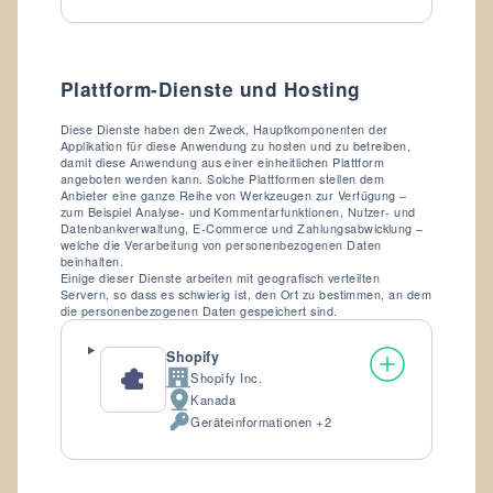
Daten:
Plattform-Dienste und Hosting
Diese Dienste haben den Zweck, Hauptkomponenten der
Applikation für diese Anwendung zu hosten und zu betreiben,
damit diese Anwendung aus einer einheitlichen Plattform
angeboten werden kann. Solche Plattformen stellen dem
Anbieter eine ganze Reihe von Werkzeugen zur Verfügung –
zum Beispiel Analyse- und Kommentarfunktionen, Nutzer- und
Datenbankverwaltung, E-Commerce und Zahlungsabwicklung –
welche die Verarbeitung von personenbezogenen Daten
beinhalten.
Einige dieser Dienste arbeiten mit geografisch verteilten
Servern, so dass es schwierig ist, den Ort zu bestimmen, an dem
die personenbezogenen Daten gespeichert sind.
Shopify
Shopify Inc.
Firma:
Kanada
Verarbeitungsort:
Geräteinformationen +2
Verarbeitete
personenbezogene
Daten: