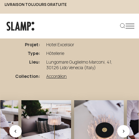
LIVRAISON TOUJOURS GRATUITE
retour aux projets
Hotel
Excelsior
Projet:
Hotel Excelsior
Type:
Hôtellerie
Rechercher un produit
Lieu:
Lungomare Guglielmo Marconi, 41,
30126 Lido Venecia (Italy)
Collection:
Accordéon