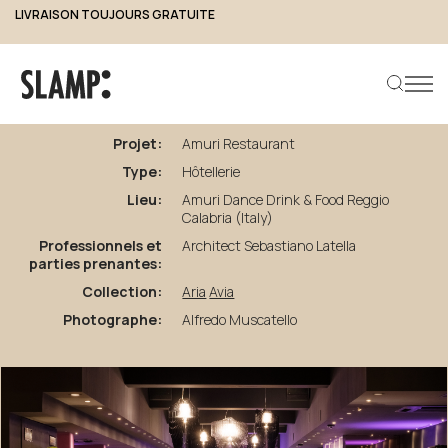
LIVRAISON TOUJOURS GRATUITE
retour aux projets
Amuri
Restaurant
Projet:
Amuri Restaurant
Type:
Hôtellerie
Rechercher un produit
Lieu:
Amuri Dance Drink & Food Reggio
Calabria (Italy)
Professionnels et
Architect Sebastiano Latella
parties prenantes:
Collection:
Aria
Avia
Photographe:
Alfredo Muscatello