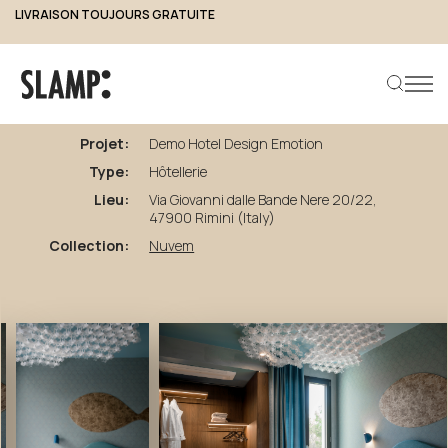
LIVRAISON TOUJOURS GRATUITE
GARANTIE DE 2 ANS
retour aux projets
Demo
Hotel
Design
Emotion
Projet:
Demo Hotel Design Emotion
Type:
Hôtellerie
Rechercher un produit
Lieu:
Via Giovanni dalle Bande Nere 20/22,
47900 Rimini (Italy)
Collection:
Nuvem