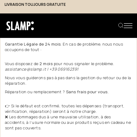
LIVRAISON TOUJOURS GRATUITE
Garantie
Acheter sur notre site signifie avoir la garantie de produits
couverts par une
Garantie Légale de 24 mois
. En cas de problème, nous nous
occupons de tout :
Rechercher un produit
Vous disposez de
2 mois
pour nous signaler le problème.
assistance@slamp.it | +39 069162391
Nous vous guiderons pas à pas dans la gestion du retour ou de la
réparation.
Réparation ou remplacement ?
Sans frais pour vous.
👉 Si le défaut est confirmé, toutes les dépenses (transport,
vérification, réparation) seront à notre charge.
❌ Les dommages dus à une mauvaise utilisation, à des
accidents, à l’usure normale ou aux produits reçus en cadeau ne
sont pas couverts.