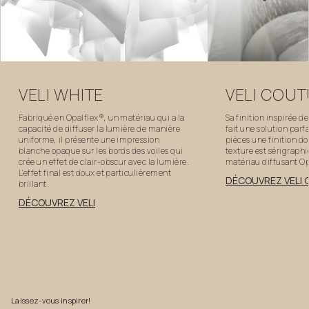
VELI
COUT
VELI
WHITE
Sa finition inspirée de
Fabriqué en Opalflex®, un matériau qui a la
fait une solution parf
capacité de diffuser la lumière de manière
pièces une finition do
uniforme, il présente une impression
texture est sérigraphi
blanche opaque sur les bords des voiles qui
matériau diffusant Op
crée un effet de clair-obscur avec la lumière.
L'effet final est doux et particulièrement
DÉCOUVREZ VELI
brillant.
DÉCOUVREZ VELI
Laissez-vous
inspirer!