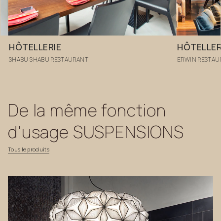
HÔTELLERIE
HÔTELLER
SHABU SHABU RESTAURANT
ERWIN RESTAU
De
la
même
fonction
d'usage
SUSPENSIONS
Tous
le
produits