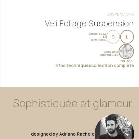
SUSPENSIONS
Veli Foliage Suspension
CHOISISSEZ
S
L
LA
DIMENSION
COULEURS
DISPONIBLES
FOLIAGE
infos techniques
collection complète
Sophistiquée
et
glamour.
designed
by
Adriano
Rachele